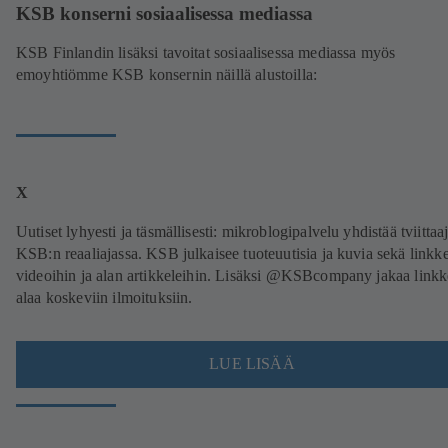
KSB konserni sosiaalisessa mediassa
KSB Finlandin lisäksi tavoitat sosiaalisessa mediassa myös
emoyhtiömme KSB konsernin näillä alustoilla:
X
Uutiset lyhyesti ja täsmällisesti: mikroblogipalvelu yhdistää tviittaaj
KSB:n reaaliajassa. KSB julkaisee tuoteuutisia ja kuvia sekä linkk
videoihin ja alan artikkeleihin. Lisäksi @KSBcompany jakaa linkk
alaa koskeviin ilmoituksiin.
LUE LISÄÄ