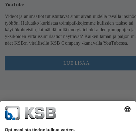
YouTube
Videot ja animaatiot tutustuttavat sinut aivan uudella tavalla insinö
työhön. Haluatko kurkistaa toimipaikkojemme kulissien taakse tai
käyttökohteisiin, tai nähdä miltä energiatehokkaiden pumppujen ja
yksiköiden virtaussimulaatiot näyttävät? Kaiken tämän ja paljon m
näet KSB:n virallisella KSB Company -kanavalla YouTubessa.
LUE LISÄÄ