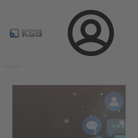
Kirjaudu
Haun
laajuus
Haun
laajuus