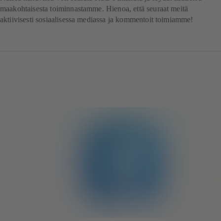
maakohtaisesta toiminnastamme. Hienoa, että seuraat meitä
aktiivisesti sosiaalisessa mediassa ja kommentoit toimiamme!