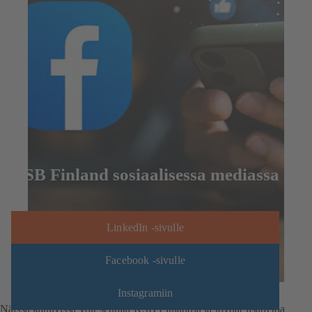
KSB Finland sosiaalisessa mediassa
LinkedIn -sivulle
Facebook -sivulle
Instagramiin
Näissä kanavissa voit seurata KSB Finlandia ja löydät lisätietoa