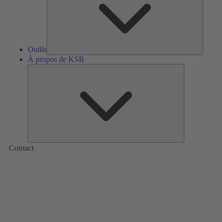
Outils
À propos de KSB
À
propos
de
KSB
Contact