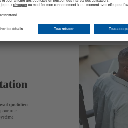
itation
avail quotidien
 pour une
système.