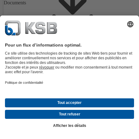
Documents
Pour les gammes de pompes Sewatec, Amarex KRT, AmaCan. Garni
mécanique à composants simple, compensée, à construction stationna
Les ressorts se trouvent hors du fluide pompé.
Détails
4STK
Pour la gamme de pompes Amarex KRT. Garniture cartouche double
compensée, construction stationnaire. Circulation optimale du liquide
refroidissement grâce à une roue intégrée.
Détails
4STQ