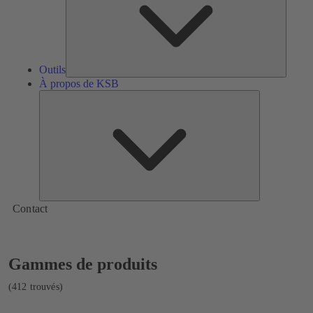
Outils
À propos de KSB
À
propos
de
KSB
Contact
Affichage
Gammes de produits
de
412
(412 trouvés)
résultats