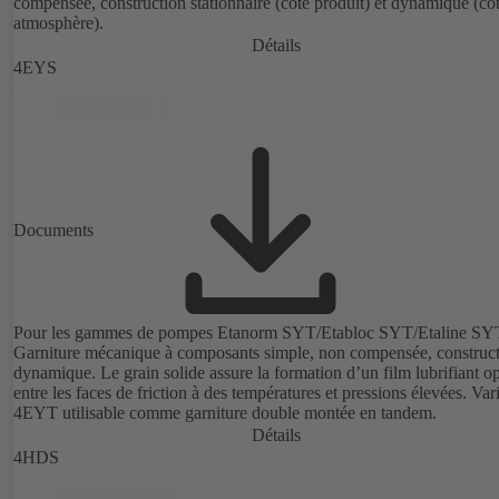
compensée, construction stationnaire (côté produit) et dynamique (cô
atmosphère).
Détails
4EYS
Documents
Pour les gammes de pompes Etanorm SYT/Etabloc SYT/Etaline SY
Garniture mécanique à composants simple, non compensée, construc
dynamique. Le grain solide assure la formation d’un film lubrifiant o
entre les faces de friction à des températures et pressions élevées. Variante
4EYT utilisable comme garniture double montée en tandem.
Détails
4HDS