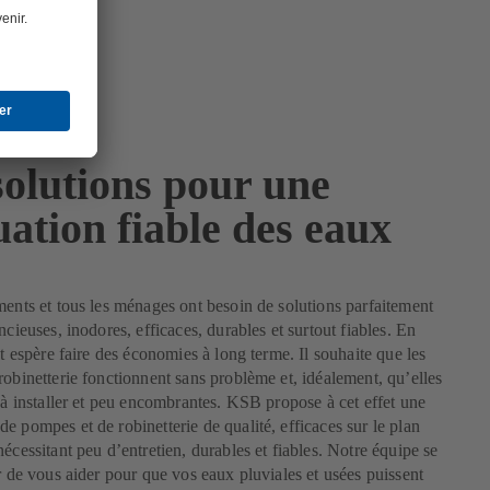
solutions pour une
ation fiable des eaux
ments et tous les ménages ont besoin de solutions parfaitement
ncieuses, inodores, efficaces, durables et surtout fiables. En
nt espère faire des économies à long terme. Il souhaite que les
robinetterie fonctionnent sans problème et, idéalement, qu’elles
s à installer et peu encombrantes. KSB propose à cet effet une
e pompes et de robinetterie de qualité, efficaces sur le plan
nécessitant peu d’entretien, durables et fiables. Notre équipe se
ir de vous aider pour que vos eaux pluviales et usées puissent