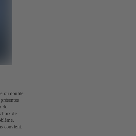
le ou double
 présentes
n de
 choix de
roblème.
us convient.