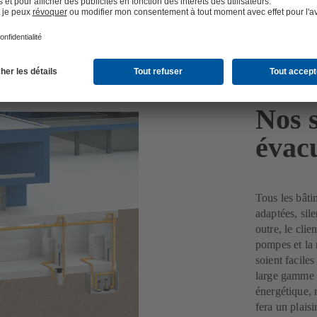
Nos 
évacu
Tous les bâti
adaptées, sile
outre, le clie
pompes et la 
soient facile
large gamme d
énergétique, 
fera un plais