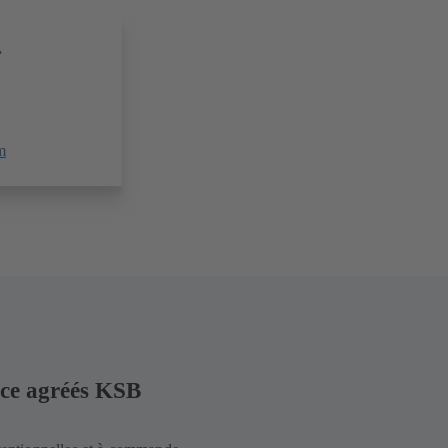
.
m
vice agréés KSB