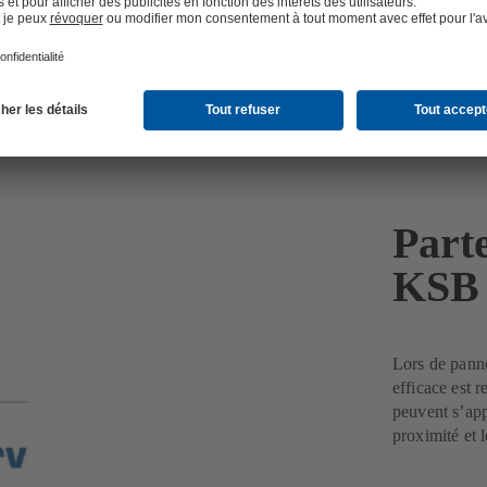
Parte
KSB
Lors de panne
efficace est 
peuvent s’app
proximité et 