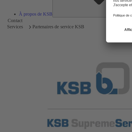
À propos de KSB
Contact
Services
Partenaires de service KSB