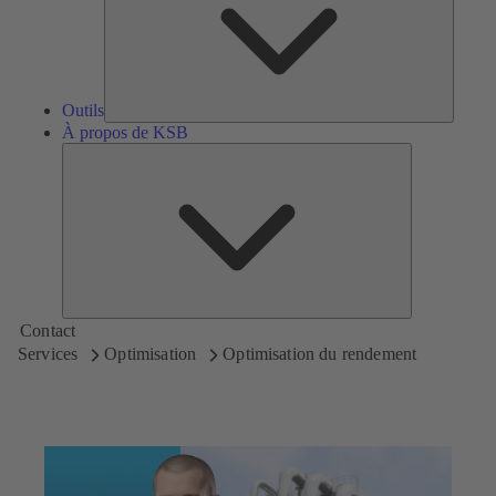
Outils
À propos de KSB
À
propos
de
KSB
Contact
Services
Optimisation
Optimisation du rendement