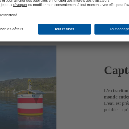
Capt
L’extraction
monde entie
L’eau est pré
potable – qu’i