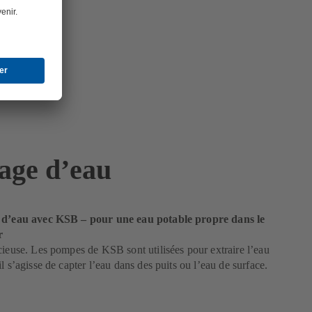
age d’eau
 d’eau avec KSB – pour une eau potable propre dans le
r
cieuse. Les pompes de KSB sont utilisées pour extraire l’eau
l s’agisse de capter l’eau dans des puits ou l’eau de surface.