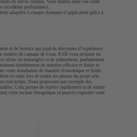
urs en servie continu. Vous limitez ainsi vos coûts
ne excellente performance.
terie adaptées à chaque domaine d’application grâce à
erie et de Service qui jouit de décennies d’expérience
en matière de captage de l’eau. KSB vous propose un
ion sèche ou immergées et de robinetterie, parfaitement
ionnent durablement de manière efficace et fiable et
er votre installation de manière économique et fiable.
ent en outre lors de toutes les phases du projet afin
n en tout temps. Nous proposons par exemple des
tallées. Cela permet de repérer rapidement et de mettre
nsi votre facture énergétique et pouvez exploiter votre
.