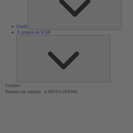
Outils
À propos de KSB
À
propos
de
KSB
Contact
Trouver un robinet
SISTO-16TWA