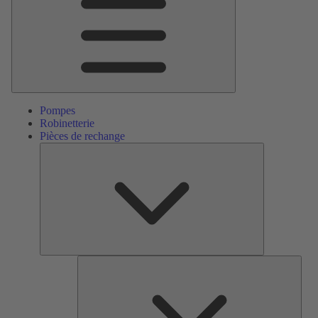
Pompes
Robinetterie
Pièces de rechange
Pièces
de
rechange
Serv