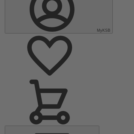
MyKSB
Menu
principal