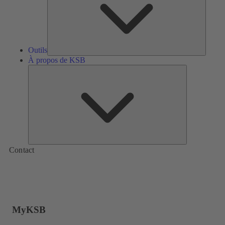
Outils
À propos de KSB
À
propos
de
KSB
Contact
MyKSB