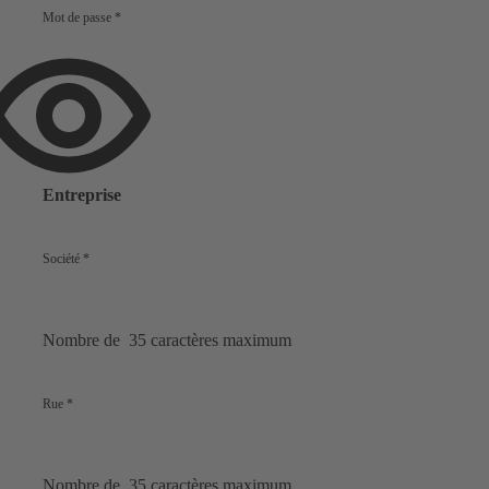
Mot de passe
*
Afficher
le
mot
de
Entreprise
passe
Société
*
Nombre de 35 caractères maximum
Rue
*
Nombre de 35 caractères maximum