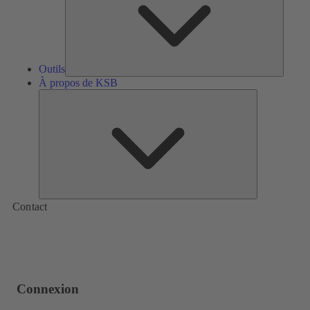
Outils
À propos de KSB
À
propos
de
KSB
Contact
Connexion