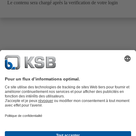
Le contenu sera chargé après la verification de votre login
Catalogue produits
KSB SupremeServ : Pièces de rechange
Premium
service : service premium pour les pompes et les robinets
Panier
Outils
Eaux usées
Eau propre
Industrie
Bâtiment
Énergie