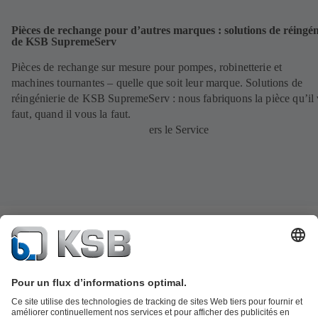
Pièces de rechange pour d’autres marques : solutions de réingén
de KSB SupremeServ
Pièces de rechange sur mesure pour pompes, robinetterie et
machines tournantes – quelle que soit leur marque. Solutions de
réingénierie de KSB SupremeServ : nous fabriquons la pièce qu’il
faut, quand il vous la faut.
ers le Service