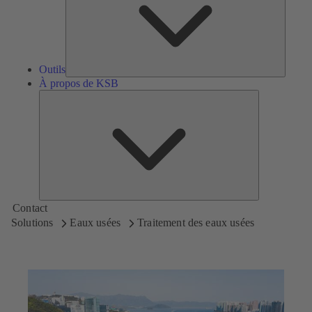
Outils
À propos de KSB
À
propos
de
KSB
Contact
Solutions
Eaux usées
Traitement des eaux usées