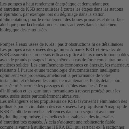
Les pompes à haut rendement énergétique et demandant peu
d’entretien de KSB sont utilisées à toutes les étapes dans les stations
d’épuration, par exemple lors du dégrillage dans la station
d’alimentation, pour le refoulement des boues primaires et de surface
ainsi que pour la circulation des boues activées dans le traitement
biologique des eaux usées.
Pompes à eaux usées de KSB : pas d’obstructions ni de défaillances
Les pompes à eaux usées des gammes Amarex KRT et Sewatec de
KSB assurent des processus efficaces grâce à leurs roues imbouchables
avec de grands passages libres, même en cas de forte concentration en
matières solides. Les entraînements économes en énergie, les matériaux
résistants à l’usure et une technologie d’automatisation intelligente
optimisent vos processus, améliorent la performance de votre
installation et réduisent les coûts de maintenance. Petits détails pour
une sécurité accrue : les passages de câbles étanches à l'eau
d'infiltration et les garnitures mécaniques à ressort protégé pour les
eaux usées usées particulièrement abrasives.
Les mélangeurs et les propulseurs de KSB favorisent l’élimination des
polluants par la circulation des eaux usées. Le propulseur Amaprop de
KSB établit de nouvelles références dans son segment avec une
hydraulique optimisée, des hélices incassables et des intervalles
d’entretien très espacés. À cela s’ajoutent une robinetterie fiable
comme la vanne à guillotine HERA BD, qui sert par ex. à sectionner