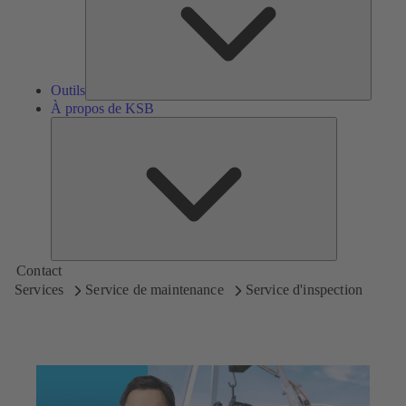
Outils
À propos de KSB
À
propos
de
KSB
Contact
Services
Service de maintenance
Service d'inspection