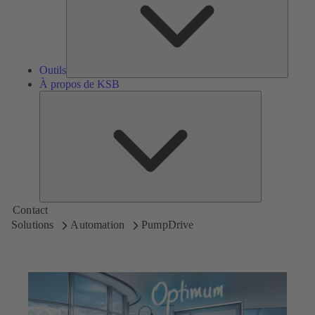
Outils
À propos de KSB
À
propos
de
KSB
Contact
Solutions
Automation
PumpDrive