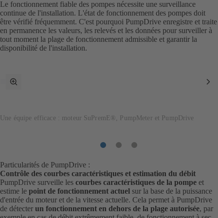
Le fonctionnement fiable des pompes nécessite une surveillance
continue de l'installation. L'état de fonctionnement des pompes doit
être vérifié fréquemment. C'est pourquoi PumpDrive enregistre et traite
en permanence les valeurs, les relevés et les données pour surveiller à
tout moment la plage de fonctionnement admissible et garantir la
disponibilité de l'installation.
Passer
Po
en
su
mode
plein
écran
Une équipe efficace : moteur SuPremE®, PumpMeter et PumpDrive
Poste
Poste
Poste
1
2
3
Particularités de PumpDrive :
Contrôle des courbes caractéristiques et estimation du débit
PumpDrive surveille les
courbes caractéristiques de la pompe
et
estime le
point de fonctionnement actuel
sur la base de la puissance
d'entrée du moteur et de la vitesse actuelle. Cela permet à PumpDrive
de détecter
un fonctionnement en dehors de la plage autorisée
, par
exemple en cas de débit extrêmement faible, de fonctionnement à sec