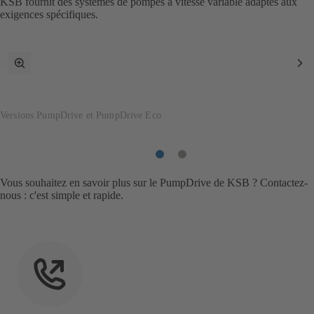
KSB fournit des systèmes de pompes à vitesse variable adaptés aux
exigences spécifiques.
Passer
Po
en
su
mode
plein
écran
Versions PumpDrive et PumpDrive Eco
Poste
Poste
1
2
Vous souhaitez en savoir plus sur le PumpDrive de KSB ? Contactez-
nous : c'est simple et rapide.