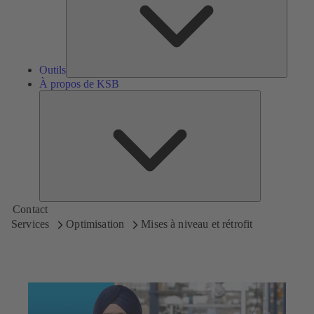
Outils
À propos de KSB
À
propos
de
KSB
Contact
Services
Optimisation
Mises à niveau et rétrofit