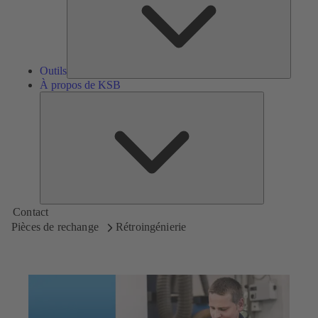
Outils
À propos de KSB
À
propos
de
KSB
Contact
Pièces de rechange
Rétroingénierie