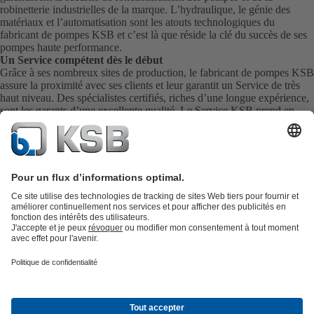
robinetterie industrielles de la marque. L’hydraulique, le génie des
matériaux et l’automatisation sont les atouts technologiques du
fabricant de pompes KSB et c’est là que réside la clé du succès de ses
pompes haute performance.
Un Service compétent dès le début
Grâce à ses nombreux sites de production, le fabricant de pompes KSB
assure la proximité avec ses clients et leur garantit un Service de très
haut niveau. Des spécialistes certifiés, riches d’une longue expérience,
sont les garants d’une excellente qualité. Le Service KSB prend en
charge la mise en service, l’inspection, l’entretien et la maintenance de
vos pompes, de votre robinetterie et de l’ensemble de vos installations
directement sur site. KSB assure également la livraison rapide de
pièces de rechange pour vous fournir directement le meilleur Service
possible.
Catalogue produits
KSB SupremeServ : Pièces de rechange
Premium
service : service premium pour les pompes et les robinets
Panier
Outils
Eaux usées
Eau propre
Industrie
Bâtiment
Énergie