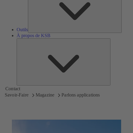
Outils
À propos de KSB
À
propos
de
KSB
Contact
Savoir-Faire
Magazine
Parlons applications