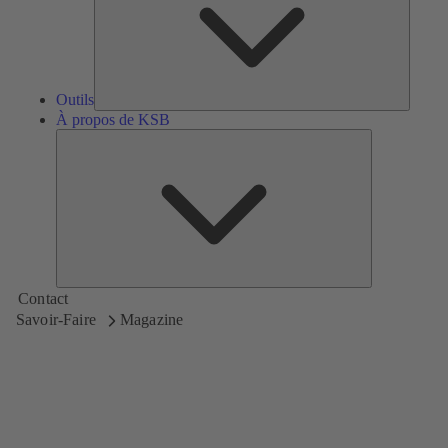
Outils
À propos de KSB
À
propos
de
KSB
Contact
Savoir-Faire
Magazine