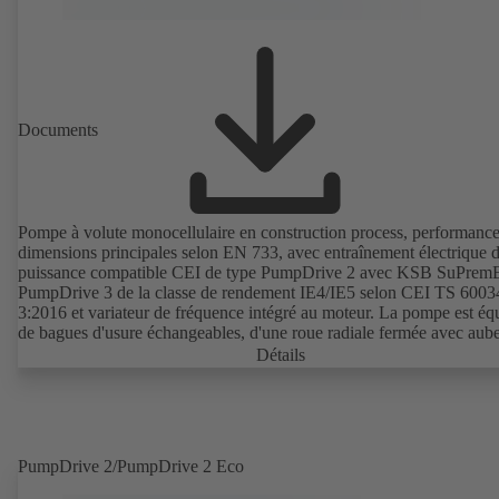
Documents
Pompe à volute monocellulaire en construction process, performance
dimensions principales selon EN 733, avec entraînement électrique 
puissance compatible CEI de type PumpDrive 2 avec KSB SuPrem
PumpDrive 3 de la classe de rendement IE4/IE5 selon CEI TS 6003
3:2016 et variateur de fréquence intégré au moteur. La pompe est éq
de bagues d'usure échangeables, d'une roue radiale fermée avec aube
double courbure et d'une garniture mécanique simple ou double selo
Détails
EN 12756. Arbre au droit de la garniture d'étanchéité d'arbre avec c
d'arbre sous garniture échangeable. La construction process permet l
démontage de l'accouplement, des supports de palier et de la roue sa
le corps de pompe soit démonté des tuyauteries. Points de fixation se
norme CEI 60072, dimensions extérieures suivant DIN V 42673 (07
PumpDrive 2/PumpDrive 2 Eco
2011). Version ATEX disponible. Bien en avance sur les exigences
d'efficacité des directives ErP.