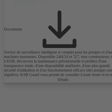
Documents
Service de surveillance intelligent et complet pour les pompes et d'au
machines tournantes. Disponible 24H/24 et 7j/7, tous constructeurs.
à KSB, découvrez la maintenance prévisionnelle et profitez d'une
transparence totale, d'une disponibilité améliorée, d'une plus grande
sécurité d'utilisation et d'un fonctionnement efficace (des pompes no
régulées). KSB Guard vous permet de consulter à toute heure et en t
lieu des données de fonctionnement importantes telles que les vibrati
Détails
température, les heures de fonctionnement et l'état de charge (des p
non régulées). En outre, pour tout écart par rapport au fonctionneme
normal, une notification sera immédiatement envoyée via le portail 
KSB Guard / l'application. Les experts du centre de surveillance K
apporteront également leur assistance lors de l'analyse des causes.