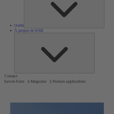
Outils
À propos de KSB
À
propos
de
KSB
Contact
Savoir-Faire
Magazine
Parlons applications