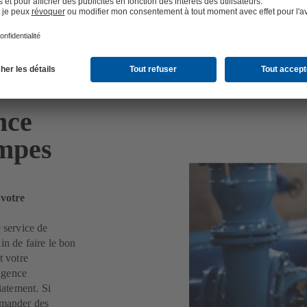
nce
ompes
 votre
 service de
in de faire le bon
t votre
ligence
iatement. Si
mmander des