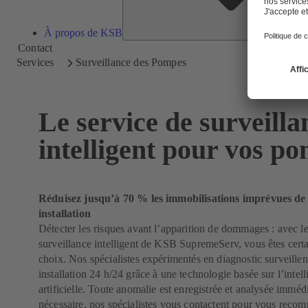
À propos de KSB
Contact
Services
Surveillance des Pompes
Le service de surveilla
intelligent pour vos p
Réduisez jusqu’à 70 % les immobilisations imprévues de
installation
Détecter les risques avant l’apparition de dommages : avec le
surveillance intelligent de KSB SupremeServ, vous êtes certa
choix. Nos spécialistes expérimentés en diagnostic surveillen
installation 24 h/24 grâce à une technologie basée sur l’intel
artificielle. Toute anomalie est enregistrée et analysée imméd
nécessaire, nos spécialistes vous contactent pour vous reco