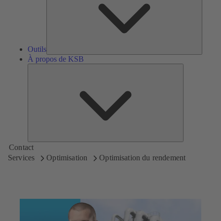
Outils
À propos de KSB
À
propos
de
KSB
Contact
Services
Optimisation
Optimisation du rendement