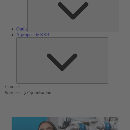
Outils
À propos de KSB
À
propos
de
KSB
Contact
Services
Optimisation