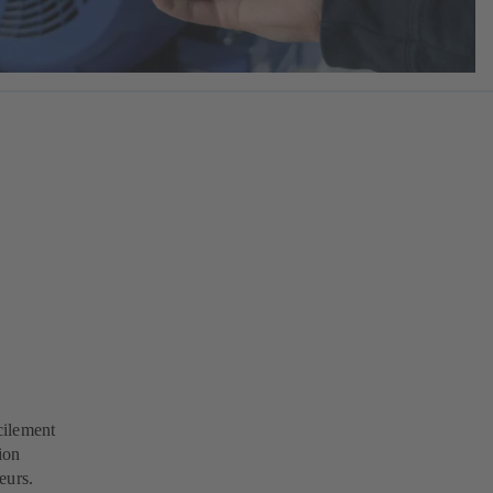
cilement
ion
teurs.