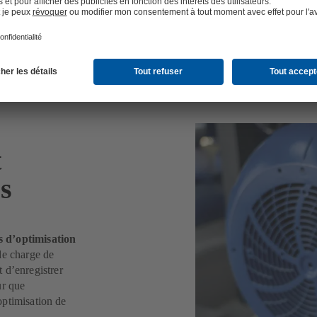
t
s
s d’optimisation
de charge de
 d’enregistrer
ur que
’optimisation de