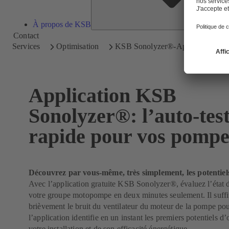
À propos de KSB
Contact
Services
Optimisation
KSB Sonolyzer®-App
Application KSB
Sonolyzer®: l’auto-tes
rapide pour vos pompe
Découvrez par vous-même, très simplement, les potentiel
Avec l’application gratuite KSB Sonolyzer®, évaluez l’état 
votre groupe motopompe en deux minutes seulement. Il suffit
brièvement le bruit du ventilateur du moteur de la pompe po
l’application identifie en un instant les premiers potentiels d
votre installation et de son efficacité énergétique.