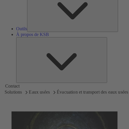
Outils
À propos de KSB
À
propos
de
KSB
Contact
Solutions
Eaux usées
Évacuation et transport des eaux usées