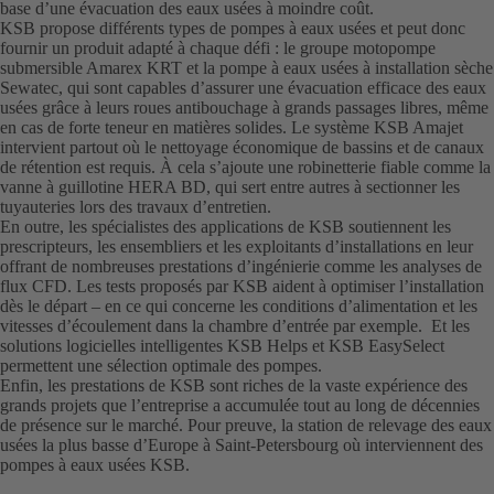
base d’une évacuation des eaux usées à moindre coût.
KSB propose différents types de pompes à eaux usées et peut donc
fournir un produit adapté à chaque défi : le groupe motopompe
submersible Amarex KRT et la pompe à eaux usées à installation sèche
Sewatec, qui sont capables d’assurer une évacuation efficace des eaux
usées grâce à leurs roues antibouchage à grands passages libres, même
en cas de forte teneur en matières solides. Le système KSB Amajet
intervient partout où le nettoyage économique de bassins et de canaux
de rétention est requis. À cela s’ajoute une robinetterie fiable comme la
vanne à guillotine HERA BD, qui sert entre autres à sectionner les
tuyauteries lors des travaux d’entretien.
En outre, les spécialistes des applications de KSB soutiennent les
prescripteurs, les ensembliers et les exploitants d’installations en leur
offrant de nombreuses prestations d’ingénierie comme les analyses de
flux CFD. Les tests proposés par KSB aident à optimiser l’installation
dès le départ – en ce qui concerne les conditions d’alimentation et les
vitesses d’écoulement dans la chambre d’entrée par exemple. Et les
solutions logicielles intelligentes KSB Helps et KSB EasySelect
permettent une sélection optimale des pompes.
Enfin, les prestations de KSB sont riches de la vaste expérience des
grands projets que l’entreprise a accumulée tout au long de décennies
de présence sur le marché. Pour preuve, la station de relevage des eaux
usées la plus basse d’Europe à Saint-Petersbourg où interviennent des
pompes à eaux usées KSB.