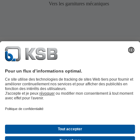
Vers les garnitures mécaniques
Catalogue produits
KSB SupremeServ : Pièces de rechange
Premium
service : service premium pour les pompes et les robinets
Panier
Outils
Eaux usées
Eau propre
Industrie
Bâtiment
Énergie
À propos de KSB
Évènements
Espace presse
Carrières
Médias sociaux