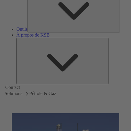
Outils
À propos de KSB
À
propos
de
KSB
Contact
Solutions
Pétrole & Gaz