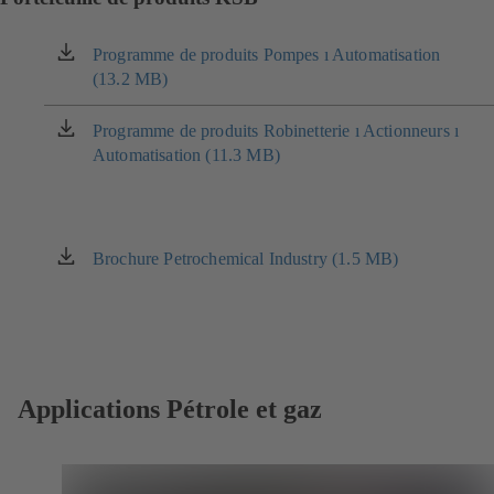
Programme de produits Pompes ı Automatisation
(s'ouvre
(13.2 MB)
dans
un
nouvel
Programme de produits Robinetterie ı Actionneurs ı
(s'ouvre
onglet)
Automatisation (11.3 MB)
dans
un
nouvel
onglet)
Brochure Petrochemical Industry (1.5 MB)
(s'ouvre
dans
un
nouvel
onglet)
Applications Pétrole et gaz