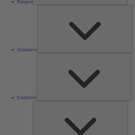
Pumpen
Ar
Armaturen
Ers
Ersatzteile
Serv