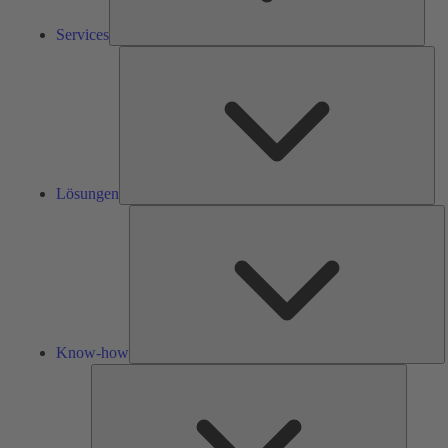
Services
Lös
Lösungen
K
h
Know-how
Tools