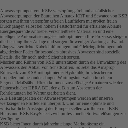
Abwasserpumpen von KSB: verstopfungsfrei und ausfallsicher
Abwasserpumpen der Baureihen Amarex KRT und Sewatec von KSB
sorgen mit ihren verstopfungsfreien Laufrädern mit großen freien
Durchgängen selbst bei hohem Feststoffanteil für effiziente Abläufe.
Energiesparende Antriebe, verschleißfeste Materialien und eine
intelligente Automatisierungstechnik optimieren Ihre Prozesse, steigern
die Leistung Ihrer Anlage und sorgen für weniger Wartungsaufwand.
Längswasserdichte Kabeleinführungen und Gleitringdichtungen mit
abgedeckter Feder für besonders abrasives Abwasser sind spezielle
Details, die für noch mehr Sicherheit sorgen.
Mischer und Rührer von KSB unterstützen durch die Umwälzung des
Abwassers den Abbau von Schadstoffen. So setzt das Amaprop-
Rührwerk von KSB mit optimierter Hydraulik, bruchsicherem
Propeller und besonders langen Wartungsintervallen in seinem
Segment Maßstäbe. Hinzu kommen zuverlässige Armaturen wie der
Platten­schieber HERA BD, der z. B. zum Absperren der
Rohrleitungen bei Wartungs­arbeiten dient.
Alle Leistungsdaten der Abwasserpumpen werden auf unseren
werkseigenen Prüffeldern überprüft. Und für eine optimale und
wirtschaftliche Auslegung der Pumpen stellen wir Ihnen mit KSB
Helps und KSB EasySelect zwei professionelle Softwarelösungen zur
Verfügung.
KSB bietet Ihnen durch jahrzehntelange Marktpräsenz ein