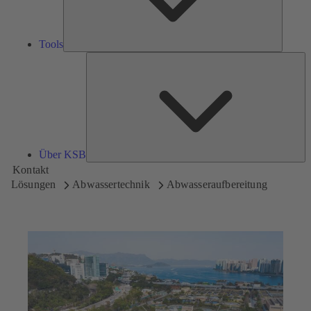
Tools
Üb
K
Über KSB
Kontakt
Lösungen
Abwassertechnik
Abwasseraufbereitung