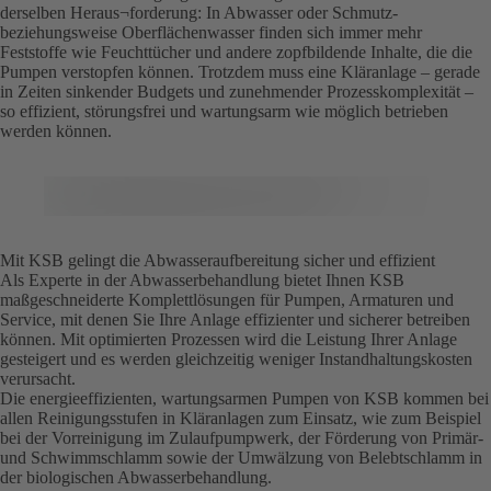
derselben Heraus¬forderung: In Abwasser oder Schmutz-
beziehungsweise Oberflächenwasser finden sich immer mehr
Feststoffe wie Feuchttücher und andere zopfbildende Inhalte, die die
Pumpen verstopfen können. Trotzdem muss eine Kläranlage – gerade
in Zeiten sinkender Budgets und zunehmender Prozesskomplexität –
so effizient, störungsfrei und wartungsarm wie möglich betrieben
werden können.
Mit KSB gelingt die Abwasseraufbereitung sicher und effizient
Als Experte in der Abwasserbehandlung bietet Ihnen KSB
maßgeschneiderte Komplettlösungen für Pumpen, Armaturen und
Service, mit denen Sie Ihre Anlage effizienter und sicherer betreiben
können. Mit optimierten Prozessen wird die Leistung Ihrer Anlage
gesteigert und es werden gleichzeitig weniger Instand­haltungskosten
verursacht.
Die energieeffizienten, wartungsarmen Pumpen von KSB kommen bei
allen Reinigungs­stufen in Kläranlagen zum Einsatz, wie zum Beispiel
bei der Vorreinigung im Zulaufpumpwerk, der Förderung von Primär-
und Schwimmschlamm sowie der Umwälzung von Belebtschlamm in
der biologischen Abwasserbehandlung.