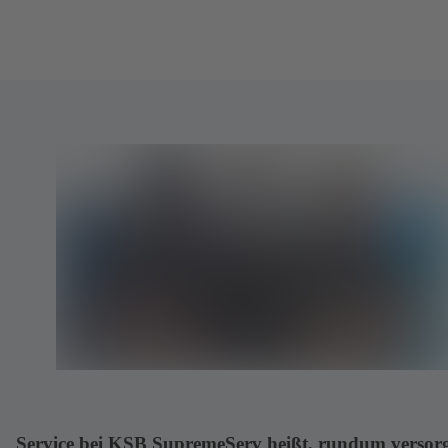
Service bei KSB SupremeServ heißt, rundum versorg