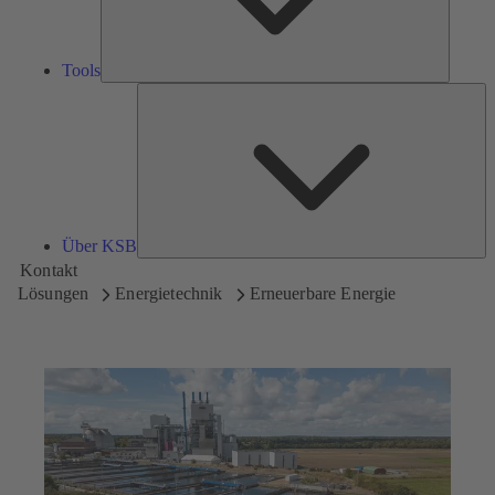
Tools
Üb
K
Über KSB
Kontakt
Lösungen
Energietechnik
Erneuerbare Energie