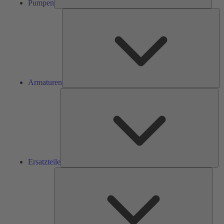
Pumpen
Ar
Armaturen
Ers
Ersatzteile
Serv