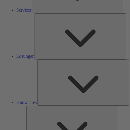
Services
Lös
Lösungen
K
h
Know-how
Tools