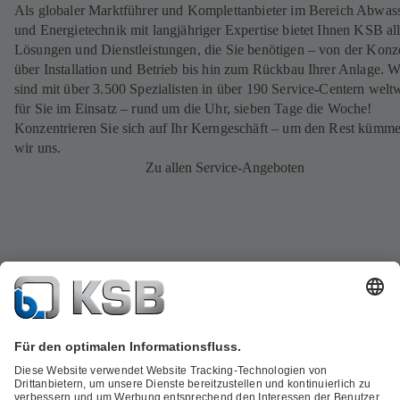
Als globaler Marktführer und Komplettanbieter im Bereich Abwas
und Energietechnik mit langjähriger Expertise bietet Ihnen KSB al
Lösungen und Dienstleistungen, die Sie benötigen – von der Konz
über Installation und Betrieb bis hin zum Rückbau Ihrer Anlage. W
sind mit über 3.500 Spezialisten in über 190 Service-Centern welt
für Sie im Einsatz – rund um die Uhr, sieben Tage die Woche!
Konzentrieren Sie sich auf Ihr Kerngeschäft – um den Rest kümm
wir uns.
Zu allen Service-Angeboten