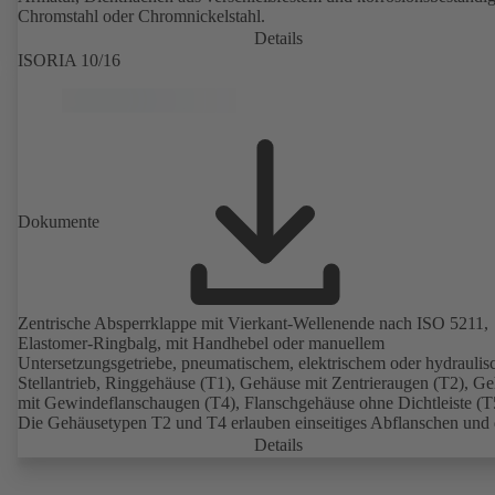
Chromstahl oder Chromnickelstahl.
Details
ISORIA 10/16
Dokumente
Zentrische Absperrklappe mit Vierkant-Wellenende nach ISO 5211,
Elastomer-Ringbalg, mit Handhebel oder manuellem
Untersetzungsgetriebe, pneumatischem, elektrischem oder hydrauli
Stellantrieb, Ringgehäuse (T1), Gehäuse mit Zentrieraugen (T2), G
mit Gewindeflanschaugen (T4), Flanschgehäuse ohne Dichtleiste (T
Die Gehäusetypen T2 und T4 erlauben einseitiges Abflanschen und
Einbau als Endarmatur mit Gegenflansch. Anschlüsse nach EN, A
Details
JIS.