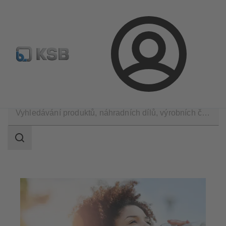
Najít standardní výrobek
BIM a CAD
Nástroje pro d
Přihlášení
Společnost
Prohlášení & Zásady
Rozsah
vyhledávání
Rozsah
vyhledávání