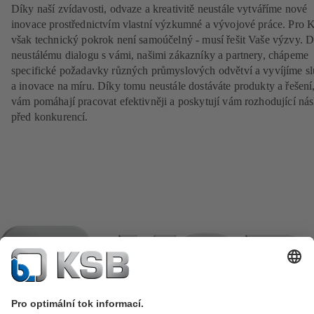
Díky naší zvídavosti, odvaze a kreativitě neustále vytváříme nové
inovace prostřednictvím vlastní výzkumné a vývojové práce. Pro
však technický pokrok není samoúčelný - musí řešit Vaše výzvy. 
neustálému dialogu s vámi, našimi zákazníky a partnery, chápeme
specifické požadavky různých průmyslových odvětví a vyvíjíme s
a inovace na míru. Díky tomu neustále dostáváte produkty a řešení,
vám pomáhají pracovat efektivněji a poskytují vám rozhodující ná
před konkurencí.