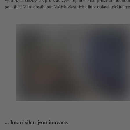
výrobky a služby tak pro Vás vytvářejí ucelenou přidanou hodnotu
pomáhají Vám dosáhnout Vašich vlastních cílů v oblasti udržitelnos
... hnací silou jsou inovace.