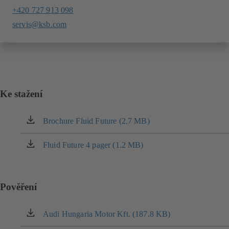
+420 727 913 098
servis@ksb.com
Ke stažení
Brochure Fluid Future (2.7 MB)
(otevírá
se
v
Fluid Future 4 pager (1.2 MB)
(otevírá
nové
se
záložce)
v
nové
Pověření
záložce)
Audi Hungaria Motor Kft. (187.8 KB)
(otevírá
se