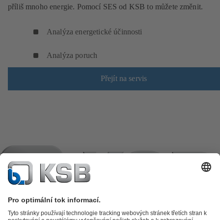
příliš mnoho energie. Pomocí SES od KSB to můžete změnit.
Analýza energetické účinnosti
Analýza poruch
Přejít na servis