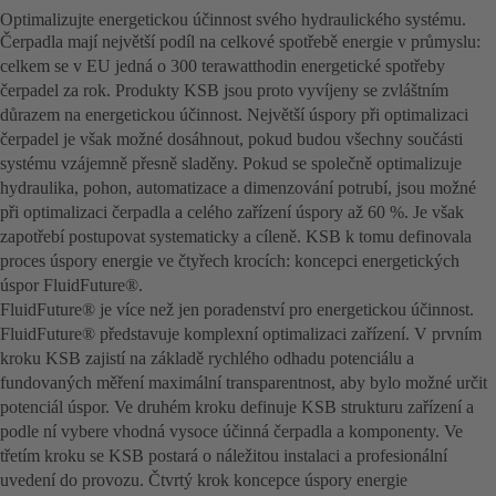
Optimalizujte energetickou účinnost svého hydraulického systému.
Čerpadla mají největší podíl na celkové spotřebě energie v průmyslu:
celkem se v EU jedná o 300 terawatthodin energetické spotřeby
čerpadel za rok. Produkty KSB jsou proto vyvíjeny se zvláštním
důrazem na energetickou účinnost. Největší úspory při optimalizaci
čerpadel je však možné dosáhnout, pokud budou všechny součásti
systému vzájemně přesně sladěny. Pokud se společně optimalizuje
hydraulika, pohon, automatizace a dimenzování potrubí, jsou možné
při optimalizaci čerpadla a celého zařízení úspory až 60 %. Je však
zapotřebí postupovat systematicky a cíleně. KSB k tomu definovala
proces úspory energie ve čtyřech krocích: koncepci energetických
úspor FluidFuture®.
FluidFuture® je více než jen poradenství pro energetickou účinnost.
FluidFuture® představuje komplexní optimalizaci zařízení. V prvním
kroku KSB zajistí na základě rychlého odhadu potenciálu a
fundovaných měření maximální transparentnost, aby bylo možné určit
potenciál úspor. Ve druhém kroku definuje KSB strukturu zařízení a
podle ní vybere vhodná vysoce účinná čerpadla a komponenty. Ve
třetím kroku se KSB postará o náležitou instalaci a profesionální
uvedení do provozu. Čtvrtý krok koncepce úspory energie