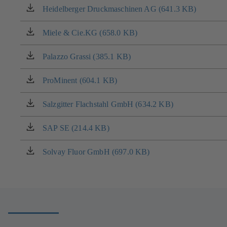
v
Heidelberger Druckmaschinen AG (641.3 KB)
(otevírá
nové
se
záložce)
v
Miele & Cie.KG (658.0 KB)
(otevírá
nové
se
záložce)
v
Palazzo Grassi (385.1 KB)
(otevírá
nové
se
záložce)
v
ProMinent (604.1 KB)
(otevírá
nové
se
záložce)
v
Salzgitter Flachstahl GmbH (634.2 KB)
(otevírá
nové
se
záložce)
v
SAP SE (214.4 KB)
(otevírá
nové
se
záložce)
v
Solvay Fluor GmbH (697.0 KB)
(otevírá
nové
se
záložce)
v
nové
záložce)