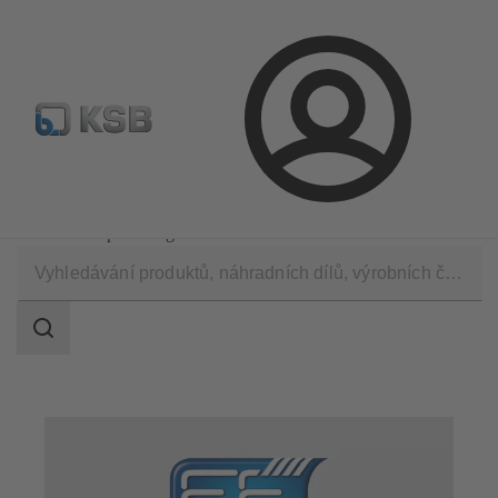
Najít standardní výrobek
BIM a CAD
Nástroje pro d
Přihlášení
Technické služby
Poradenství a analýza
Poradenství pro energetickou účinnost
Rozsah
vyhledávání
Rozsah
vyhledávání