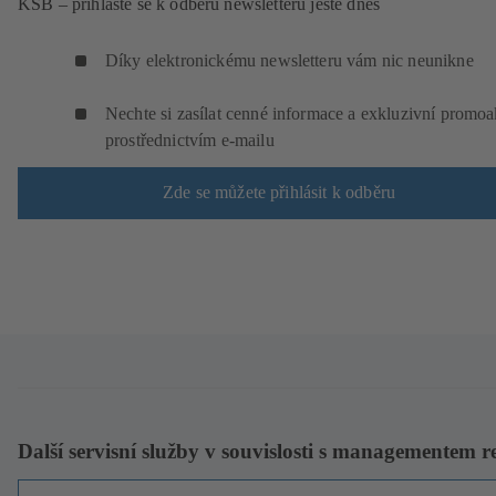
KSB – přihlaste se k odběru newsletteru ještě dnes
Díky elektronickému newsletteru vám nic neunikne
Nechte si zasílat cenné informace a exkluzivní promo
prostřednictvím e-mailu
Zde se můžete přihlásit k odběru
Další servisní služby v souvislosti s managementem re