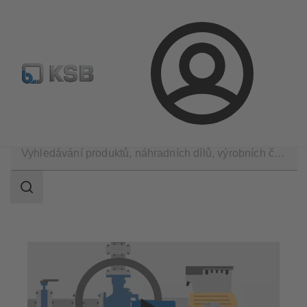
Najít standardní výrobek
BIM a CAD
Nástroje pro d
Přihlášení
Technické služby
Provoz
Management revizí
Rozsah
vyhledávání
Rozsah
vyhledávání