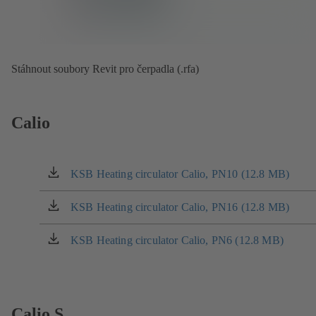
Stáhnout soubory Revit pro čerpadla (.rfa)
Calio
KSB Heating circulator Calio, PN10 (12.8 MB)
(otevírá
se
v
KSB Heating circulator Calio, PN16 (12.8 MB)
(otevírá
nové
se
záložce)
v
KSB Heating circulator Calio, PN6 (12.8 MB)
(otevírá
nové
se
záložce)
v
nové
záložce)
Calio S