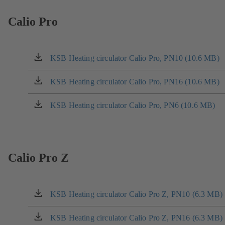
nové
záložce)
Calio Pro
KSB Heating circulator Calio Pro, PN10 (10.6 MB)
(otevírá
se
v
KSB Heating circulator Calio Pro, PN16 (10.6 MB)
(otevírá
nové
se
záložce)
v
KSB Heating circulator Calio Pro, PN6 (10.6 MB)
(otevírá
nové
se
záložce)
v
nové
záložce)
Calio Pro Z
KSB Heating circulator Calio Pro Z, PN10 (6.3 MB)
(otevírá
se
v
KSB Heating circulator Calio Pro Z, PN16 (6.3 MB)
(otevírá