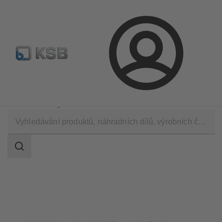
Najít standardní výrobek
BIM a CAD
Nástroje pro d
Přihlášení
Software a know-how
Digital product data
Datové záznamy Revit
Rozsah
vyhledávání
Rozsah
vyhledávání