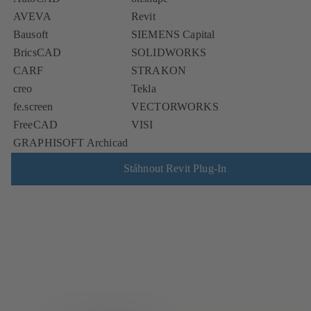
AVEVA
Revit
Bausoft
SIEMENS Capital
BricsCAD
SOLIDWORKS
CARF
STRAKON
creo
Tekla
fe.screen
VECTORWORKS
FreeCAD
VISI
GRAPHISOFT Archicad
Stáhnout Revit Plug-In