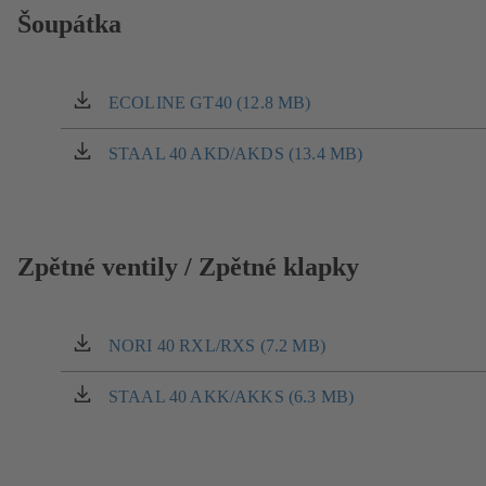
záložce)
Šoupátka
ECOLINE GT40 (12.8 MB)
(otevírá
se
v
STAAL 40 AKD/AKDS (13.4 MB)
(otevírá
nové
se
záložce)
v
nové
záložce)
Zpětné ventily / Zpětné klapky
NORI 40 RXL/RXS (7.2 MB)
(otevírá
se
v
STAAL 40 AKK/AKKS (6.3 MB)
(otevírá
nové
se
záložce)
v
nové