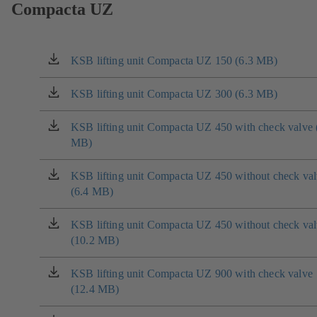
Compacta UZ
KSB lifting unit Compacta UZ 150 (6.3 MB)
(otevírá
se
v
KSB lifting unit Compacta UZ 300 (6.3 MB)
(otevírá
nové
se
záložce)
v
KSB lifting unit Compacta UZ 450 with check valve 
(otevírá
nové
MB)
se
záložce)
v
nové
KSB lifting unit Compacta UZ 450 without check val
(otevírá
záložce)
(6.4 MB)
se
v
nové
KSB lifting unit Compacta UZ 450 without check val
(otevírá
záložce)
(10.2 MB)
se
v
nové
KSB lifting unit Compacta UZ 900 with check valve
(otevírá
záložce)
(12.4 MB)
se
v