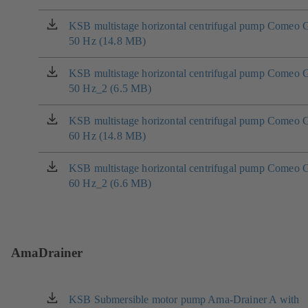
v
nové
KSB multistage horizontal centrifugal pump Comeo 
(otevírá
záložce)
50 Hz (14.8 MB)
se
v
nové
KSB multistage horizontal centrifugal pump Comeo 
(otevírá
záložce)
50 Hz_2 (6.5 MB)
se
v
nové
KSB multistage horizontal centrifugal pump Comeo 
(otevírá
záložce)
60 Hz (14.8 MB)
se
v
nové
KSB multistage horizontal centrifugal pump Comeo 
(otevírá
záložce)
60 Hz_2 (6.6 MB)
se
v
nové
záložce)
AmaDrainer
KSB Submersible motor pump Ama-Drainer A with
(otevírá