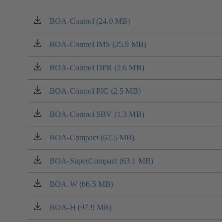
BOA-Control (24.0 MB)
(otevírá
se
v
BOA-Control IMS (25.9 MB)
(otevírá
nové
se
záložce)
v
BOA-Control DPR (2.6 MB)
(otevírá
nové
se
záložce)
v
BOA-Control PIC (2.5 MB)
(otevírá
nové
se
záložce)
v
BOA-Control SBV (1.3 MB)
(otevírá
nové
se
záložce)
v
BOA-Compact (67.5 MB)
(otevírá
nové
se
záložce)
v
BOA-SuperCompact (63.1 MB)
(otevírá
nové
se
záložce)
v
BOA-W (66.5 MB)
(otevírá
nové
se
záložce)
v
BOA-H (97.9 MB)
(otevírá
nové
se