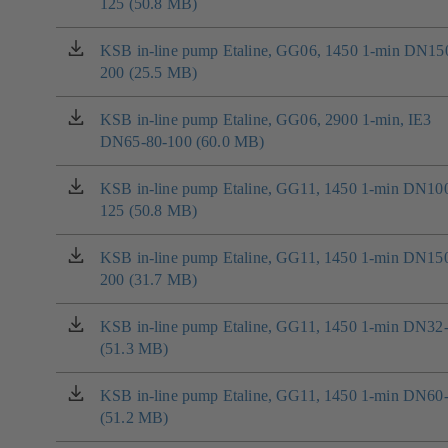
záložce)
125 (50.8 MB)
se
v
nové
KSB in-line pump Etaline, GG06, 1450 1-min DN15
(otevírá
záložce)
200 (25.5 MB)
se
v
nové
KSB in-line pump Etaline, GG06, 2900 1-min, IE3
(otevírá
záložce)
DN65-80-100 (60.0 MB)
se
v
nové
KSB in-line pump Etaline, GG11, 1450 1-min DN10
(otevírá
záložce)
125 (50.8 MB)
se
v
nové
KSB in-line pump Etaline, GG11, 1450 1-min DN15
(otevírá
záložce)
200 (31.7 MB)
se
v
nové
KSB in-line pump Etaline, GG11, 1450 1-min DN32
(otevírá
záložce)
(51.3 MB)
se
v
nové
KSB in-line pump Etaline, GG11, 1450 1-min DN60
(otevírá
záložce)
(51.2 MB)
se
v