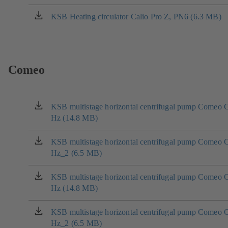
nové
se
záložce)
v
KSB Heating circulator Calio Pro Z, PN6 (6.3 MB)
(otevírá
nové
se
záložce)
v
nové
záložce)
Comeo
KSB multistage horizontal centrifugal pump Comeo C
(otevírá
Hz (14.8 MB)
se
v
nové
KSB multistage horizontal centrifugal pump Comeo C
(otevírá
záložce)
Hz_2 (6.5 MB)
se
v
nové
KSB multistage horizontal centrifugal pump Comeo C
(otevírá
záložce)
Hz (14.8 MB)
se
v
nové
KSB multistage horizontal centrifugal pump Comeo C
(otevírá
záložce)
Hz_2 (6.5 MB)
se