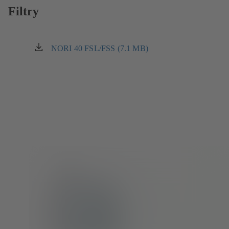
záložce)
Filtry
NORI 40 FSL/FSS (7.1 MB)
(otevírá
se
v
nové
záložce)