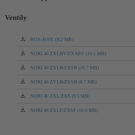
Ventily
BOA-H/HE (8.2 MB)
(otevírá
se
v
NORI 40 ZXLBV/ZXSBV (10.1 MB)
(otevírá
nové
se
záložce)
v
NORI 40 ZXLB/ZXSB (10.7 MB)
(otevírá
nové
se
záložce)
v
NORI 40 ZYLB/ZYSB (8.7 MB)
(otevírá
nové
se
záložce)
v
NORI 40 ZXL/ZXS (9.5 MB)
(otevírá
nové
se
záložce)
v
NORI 40 ZXLF/ZXSF (10.9 MB)
(otevírá
nové
se
záložce)
v
nové