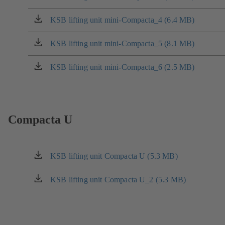
nové
se
záložce)
v
KSB lifting unit mini-Compacta_4 (6.4 MB)
(otevírá
nové
se
záložce)
v
KSB lifting unit mini-Compacta_5 (8.1 MB)
(otevírá
nové
se
záložce)
v
KSB lifting unit mini-Compacta_6 (2.5 MB)
(otevírá
nové
se
záložce)
v
nové
záložce)
Compacta U
KSB lifting unit Compacta U (5.3 MB)
(otevírá
se
v
KSB lifting unit Compacta U_2 (5.3 MB)
(otevírá
nové
se
záložce)
v
nové
záložce)