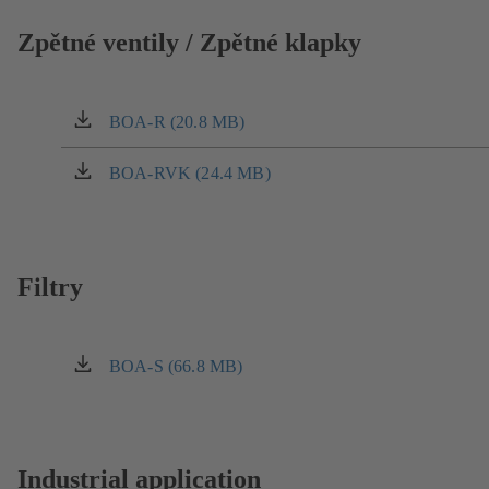
nové
záložce)
Zpětné ventily / Zpětné klapky
BOA-R (20.8 MB)
(otevírá
se
v
BOA-RVK (24.4 MB)
(otevírá
nové
se
záložce)
v
nové
záložce)
Filtry
BOA-S (66.8 MB)
(otevírá
se
v
nové
záložce)
Industrial application