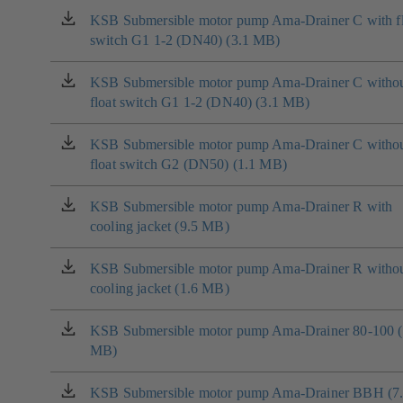
nové
KSB Submersible motor pump Ama-Drainer C with fl
(otevírá
záložce)
switch G1 1-2 (DN40) (3.1 MB)
se
v
nové
KSB Submersible motor pump Ama-Drainer C witho
(otevírá
záložce)
float switch G1 1-2 (DN40) (3.1 MB)
se
v
nové
KSB Submersible motor pump Ama-Drainer C witho
(otevírá
záložce)
float switch G2 (DN50) (1.1 MB)
se
v
nové
KSB Submersible motor pump Ama-Drainer R with
(otevírá
záložce)
cooling jacket (9.5 MB)
se
v
nové
KSB Submersible motor pump Ama-Drainer R witho
(otevírá
záložce)
cooling jacket (1.6 MB)
se
v
nové
KSB Submersible motor pump Ama-Drainer 80-100 (
(otevírá
záložce)
MB)
se
v
nové
KSB Submersible motor pump Ama-Drainer BBH (7
(otevírá