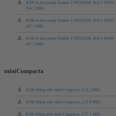
nové
KSB in-line pump Etaline Z PD2EEM, IE4-5 DN50
(otevírá
záložce)
(54.2 MB)
se
v
nové
KSB in-line pump Etaline Z PD2EEM, IE4-5 DN65
(otevírá
záložce)
(47.1 MB)
se
v
nové
KSB in-line pump Etaline Z PD2EEM, IE4-5 DN80
(otevírá
záložce)
(47.2 MB)
se
v
nové
záložce)
miniCompacta
KSB lifting unit mini-Compacta_1 (3.3 MB)
(otevírá
se
v
KSB lifting unit mini-Compacta_2 (5.9 MB)
(otevírá
nové
se
záložce)
v
KSB lifting unit mini-Compacta_3 (7.1 MB)
(otevírá