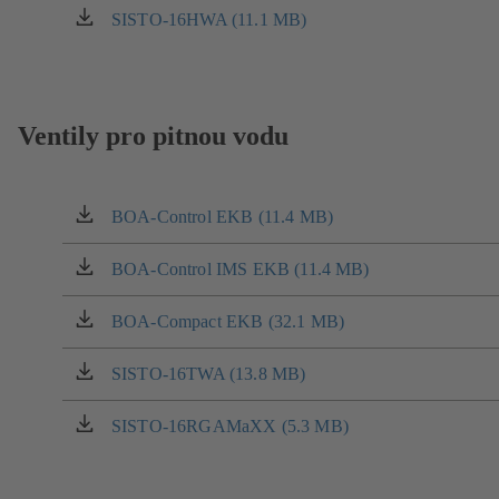
záložce)
v
SISTO-16HWA (11.1 MB)
(otevírá
nové
se
záložce)
v
nové
záložce)
Ventily pro pitnou vodu
BOA-Control EKB (11.4 MB)
(otevírá
se
v
BOA-Control IMS EKB (11.4 MB)
(otevírá
nové
se
záložce)
v
BOA-Compact EKB (32.1 MB)
(otevírá
nové
se
záložce)
v
SISTO-16TWA (13.8 MB)
(otevírá
nové
se
záložce)
v
SISTO-16RGAMaXX (5.3 MB)
(otevírá
nové
se
záložce)
v