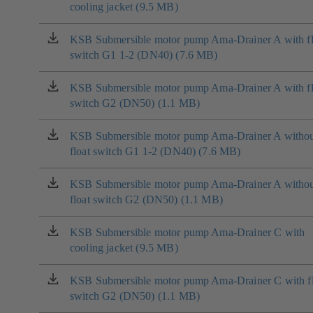
cooling jacket (9.5 MB)
se
v
nové
KSB Submersible motor pump Ama-Drainer A with fl
(otevírá
záložce)
switch G1 1-2 (DN40) (7.6 MB)
se
v
nové
KSB Submersible motor pump Ama-Drainer A with fl
(otevírá
záložce)
switch G2 (DN50) (1.1 MB)
se
v
nové
KSB Submersible motor pump Ama-Drainer A witho
(otevírá
záložce)
float switch G1 1-2 (DN40) (7.6 MB)
se
v
nové
KSB Submersible motor pump Ama-Drainer A witho
(otevírá
záložce)
float switch G2 (DN50) (1.1 MB)
se
v
nové
KSB Submersible motor pump Ama-Drainer C with
(otevírá
záložce)
cooling jacket (9.5 MB)
se
v
nové
KSB Submersible motor pump Ama-Drainer C with fl
(otevírá
záložce)
switch G2 (DN50) (1.1 MB)
se
v