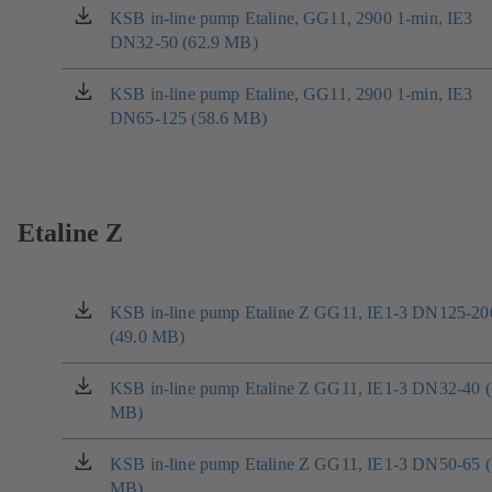
nové
KSB in-line pump Etaline, GG11, 2900 1-min, IE3
(otevírá
záložce)
DN32-50 (62.9 MB)
se
v
nové
KSB in-line pump Etaline, GG11, 2900 1-min, IE3
(otevírá
záložce)
DN65-125 (58.6 MB)
se
v
nové
záložce)
Etaline Z
KSB in-line pump Etaline Z GG11, IE1-3 DN125-20
(otevírá
(49.0 MB)
se
v
nové
KSB in-line pump Etaline Z GG11, IE1-3 DN32-40 (
(otevírá
záložce)
MB)
se
v
nové
KSB in-line pump Etaline Z GG11, IE1-3 DN50-65 (
(otevírá
záložce)
MB)
se