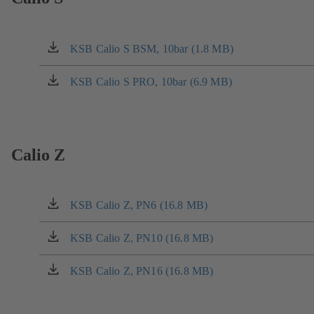
KSB Calio S BSM, 10bar (1.8 MB)
(otevírá
se
v
KSB Calio S PRO, 10bar (6.9 MB)
(otevírá
nové
se
záložce)
v
nové
záložce)
Calio Z
KSB Calio Z, PN6 (16.8 MB)
(otevírá
se
v
KSB Calio Z, PN10 (16.8 MB)
(otevírá
nové
se
záložce)
v
KSB Calio Z, PN16 (16.8 MB)
(otevírá
nové
se
záložce)
v