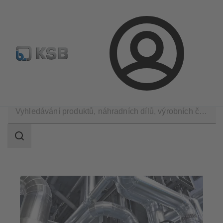
Najít standardní výrobek
BIM a CAD
Nástroje pro d
Přihlášení
Použití
Průmyslová technika
Rozsah
vyhledávání
Rozsah
vyhledávání