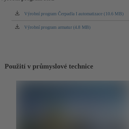
Výrobní program Čerpadla I automatizace (10.6 MB)
(otevírá
se
v
Výrobní program armatur (4.8 MB)
(otevírá
nové
se
záložce)
v
nové
záložce)
Použití v průmyslové technice