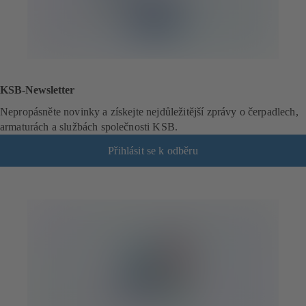
KSB-Newsletter
Nepropásněte novinky a získejte nejdůležitější zprávy o čerpadlech,
armaturách a službách společnosti KSB.
Přihlásit se k odběru
(
o
t
e
v
í
r
á
s
e
v