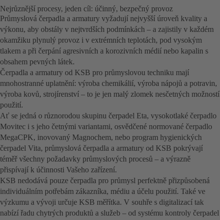
Nejrůznější procesy, jeden cíl: účinný, bezpečný provoz
Průmyslová čerpadla a armatury vyžadují nejvyšší úroveň kvality a
výkonu, aby obstály v nejtvrdších podmínkách – a zajistily v každém
okamžiku plynulý provoz i v extrémních teplotách, pod vysokým
tlakem a při čerpání agresivních a korozivních médií nebo kapalin s
obsahem pevných látek.
Čerpadla a armatury od KSB pro průmyslovou techniku mají
mnohostranné uplatnění: výroba chemikálií, výroba nápojů a potravin,
výroba kovů, strojírenství – to je jen malý zlomek nesčetných možností
použití.
Ať se jedná o různorodou skupinu čerpadel Eta, vysokotlaké čerpadlo
Movitec i s jeho četnými variantami, osvědčené normované čerpadlo
MegaCPK, inovovaný Magnochem, nebo program hygienických
čerpadel Vita, průmyslová čerpadla a armatury od KSB pokrývají
téměř všechny požadavky průmyslových procesů – a výrazně
přispívají k účinnosti Vašeho zařízení.
KSB nedodává pouze čerpadla pro průmysl perfektně přizpůsobená
individuálním potřebám zákazníka, médiu a účelu použití. Také ve
výzkumu a vývoji určuje KSB měřítka. V souhře s digitalizací tak
nabízí řadu chytrých produktů a služeb – od systému kontroly čerpadel