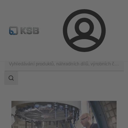
Najít standardní výrobek
BIM a CAD
Nástroje pro d
Přihlášení
Použití
Průmyslová technika
Strojírenství
Rozsah
vyhledávání
Rozsah
vyhledávání