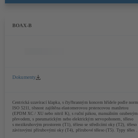
BOAX-B
Dokumenty
Centrická uzavírací klapka, s čtyřhranným koncem hřídele podle nor
ISO 5211, těsnost zajištěna elastomerovou prstencovou manžetou
(EPDM XC / XU nebo nitril K), s ruční pákou, manuálním ozubeným
převodem, s pneumatickým nebo elektrickým servopohonem, těleso
s mezikruhovým prostorem (T1), těleso se středicími oky (T2), těleso
závitovými přírubovými oky (T4), přírubové těleso (T5). Typy těles 
a T4 umožňují jednostrannou demontáž za armaturou a montáž jako