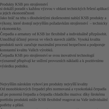
Produkty KSB pro strojírenství
si dokáží poradit s každou výzvou v oblasti technických řešení aplikací
a jejich ekonomičnosti
Jako hráč na trhu s dlouholetými zkušenostmi nabízí KSB produkty a
výkony, které dostojí nejvyšším požadavkům strojírenství – technicky
i ekonomicky.
Čerpadla a armatury od KSB lze flexibilně a individuálně přizpůsobit.
Umožňují účinný provoz ve všech stavech zátěže. Vysoká kvalita
produktů navíc zaručuje maximální procesní bezpečnost a podporuje
konstantní kvalitu Vašich výrobků.
Čerpadla KSB pro strojírenství se svou inovativní technologií
významně přispívají ke snížení provozních nákladů a k pozitivnímu
výsledku podniku.
Nejvyšším nárokům vyhoví jen produkty nejvyšší kvality
Od monoblokových čerpadel přes normovaná a vysokotlaká čerpadla
až po ponorná čerpadla a čerpadla chladicího maziva: díky širokému
portfoliu produktů může KSB flexibilně reagovat na Vaše individuální
potřeby a přání.