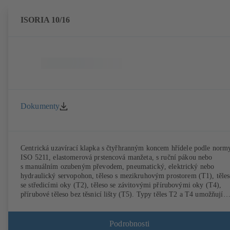
ISORIA 10/16
Dokumenty
Centrická uzavírací klapka s čtyřhranným koncem hřídele podle norm
ISO 5211, elastomerová prstencová manžeta, s ruční pákou nebo
s manuálním ozubeným převodem, pneumatický, elektrický nebo
hydraulický servopohon, těleso s mezikruhovým prostorem (T1), těle
se středicími oky (T2), těleso se závitovými přírubovými oky (T4),
přírubové těleso bez těsnicí lišty (T5). Typy těles T2 a T4 umožňují
jednostrannou demontáž za armaturou a montáž jako koncová armatur
s protipřírubou. Přípojky podle EN, ASME, JIS.
Podrobnosti