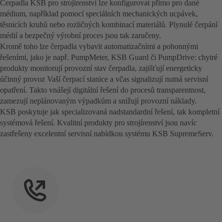
Čerpadla KSB pro strojírenství lze konfigurovat přímo pro dané
médium, například pomocí speciálních mechanických ucpávek,
těsnicích kruhů nebo rozličných kombinací materiálů. Plynulé čerpání
médií a bezpečný výrobní proces jsou tak zaručeny.
Kromě toho lze čerpadla vybavit automatizačními a pohonnými
řešeními, jako je např. PumpMeter, KSB Guard či PumpDrive: chytré
produkty monitorují provozní stav čerpadla, zajišťují energeticky
účinný provoz Vaší čerpací stanice a včas signalizují nutná servisní
opatření. Takto vnášejí digitální řešení do procesů transparentnost,
zamezují neplánovaným výpadkům a snižují provozní náklady.
KSB poskytuje jak specializovaná nadstandardní řešení, tak kompletní
systémová řešení. Kvalitní produkty pro strojírenství jsou navíc
zastřešeny excelentní servisní nabídkou systému KSB SupremeServ.