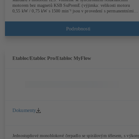
motorem bez magnetů KSB SuPremE (výjimka: velikosti motoru
0,55 kW / 0,75 kW s 1500 min⁻¹ jsou v provedení s permanentními
magnety), třídy účinnosti IE4/IE5 podle IEC TS 60034-30-2: 2016, p
provoz se systémem regulace otáček typu KSB PumpDrive 2 nebo
KSB PumpDrive 2 Eco bez snímače polohy rotoru. Upevňovací body
Podrobnosti
vyhovují EN 50347, rozměry pláště podle DIN V 42673 (07-2011).
K dostání v provedení ATEX.
Etabloc/Etabloc Pro/Etabloc MyFlow
Dokumenty
Jednostupňové monoblokové čerpadlo se spirálovým tělesem, s výkon