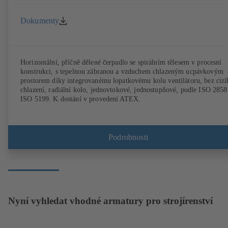
Dokumenty
Horizontální, příčně dělené čerpadlo se spirálním tělesem v procesní
konstrukci, s tepelnou zábranou a vzduchem chlazeným ucpávkovým
prostorem díky integrovanému lopatkovému kolu ventilátoru, bez cizí
chlazení, radiální kolo, jednovtokové, jednostupňové, podle ISO 2858
ISO 5199. K dostání v provedení ATEX.
Podrobnosti
Nyní vyhledat vhodné armatury pro strojírenství