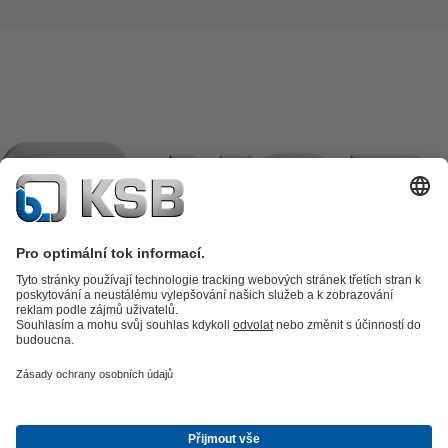
Katalog výrobků
Náhradní díly
Technické služby
Košík
Software
a know-how
Technologie zpracování odpadních vod
Zásobování
vodou
Průmyslová technika
Zásobování teplem a chladem
Energetická
technika