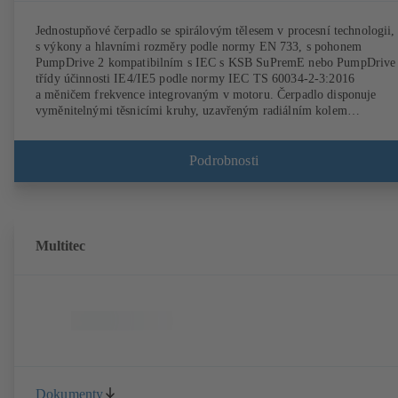
Jednostupňové čerpadlo se spirálovým tělesem v procesní technologii,
s výkony a hlavními rozměry podle normy EN 733, s pohonem
PumpDrive 2 kompatibilním s IEC s KSB SuPremE nebo PumpDrive
třídy účinnosti IE4/IE5 podle normy IEC TS 60034-2-3:2016
a měničem frekvence integrovaným v motoru. Čerpadlo disponuje
vyměnitelnými těsnicími kruhy, uzavřeným radiálním kolem
s prostorově zakřivenými lopatkami, jednoduchými a dvojitými
mechanickými ucpávkami dle EN 12756, hřídelí s výměnným
ochranným pouzdrem v oblasti hřídelového těsnění. Procesní technolo
Podrobnosti
umožňuje demontáž spojky, ložiskových kozlíků a oběžného kola, ani
by bylo nutné odpojit těleso čerpadla od potrubí. Upevňovací body
vyhovují IEC 60072, rozměry pláště podle DIN V 42673 (07-2011).
K dostání v provedení ATEX. Daleko před požadavky na účinnost
směrnic ErP.
Multitec
Dokumenty