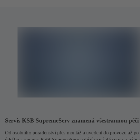
Servis KSB SupremeServ znamená všestrannou péči
Od osobního poradenství přes montáž a uvedení do provozu až po
údržbu a opravy: KSB SupremeServ nabízí rozsáhlý servis a náhra