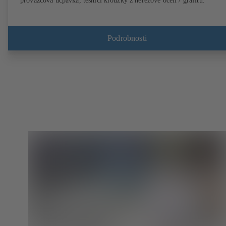
provazcová ucpávka, těsnicí kroužky z nerezové oceli / grafitu.
Podrobnosti