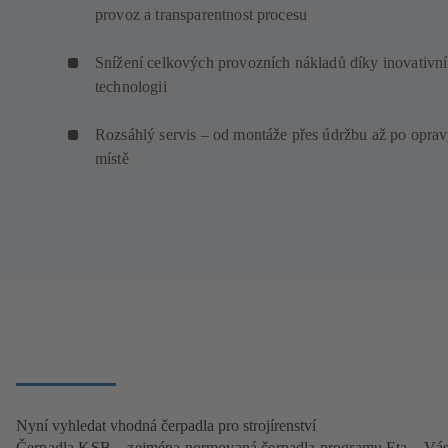
provoz a transparentnost procesu
Snížení celkových provozních nákladů díky inovativní
technologii
Rozsáhlý servis – od montáže přes údržbu až po oprav
místě
Nyní vyhledat vhodná čerpadla pro strojírenství
Čerpadla KSB – zejména normovaná čerpadla programu Eta – Vás