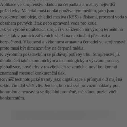
Aplikace ve strojírenství kladou na čerpadla a armatury nejtvrdší
požadavky. Materiál musí odolat používaným médiím, jako jsou
vysokoteplotní oleje, chladicí maziva (KSS) s třískami, procesní voda s
obsahem pevných látek nebo upravená voda pro kotle.
Jak ve výrobě obráběcích strojů či v zařízeních na výrobu termálního
oleje, tak v parních zařízeních záleží na maximální přesnosti a
bezpečnosti. Vlastnosti a výkonnost armatur a čerpadel ve strojírenství
proto musí být dimenzovány na čerpaná média.
K výrobním požadavkům se přidávají potřeby trhu. Strojírenství již
dlouho čelí také ekonomickým a technologickým výzvám: procesy
globalizace, nové trhy v rozvíjejících se zemích a noví konkurenti
znamenají rostoucí konkurenční tlak.
Rovněž technologické trendy jako digitalizace a průmysl 4.0 mají na
sektor čím dál větší vliv. Jen ten, kdo má své provozní náklady pod
kontrolou a neuzavírá se digitální proměně, má silnou pozici vůči
konkurentům.