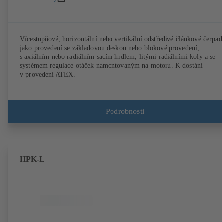
Vícestupňové, horizontální nebo vertikální odstředivé článkové čerpad
jako provedení se základovou deskou nebo blokové provedení,
s axiálním nebo radiálním sacím hrdlem, litými radiálními koly a se
systémem regulace otáček namontovaným na motoru. K dostání
v provedení ATEX.
Podrobnosti
HPK-L