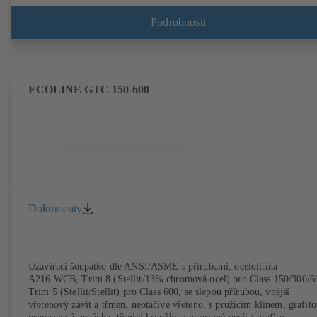
koncová armatura. Disk klapky z tvárné litiny nebo nerezové oceli.
Připojení dle EN.
Podrobnosti
ECOLINE GTC 150-600
Dokumenty
Uzavírací šoupátko dle ANSI/ASME s přírubami, ocelolitina
A216 WCB, Trim 8 (Stellit/13% chromová ocel) pro Class 150/300/6
Trim 5 (Stellit/Stellit) pro Class 600, se slepou přírubou, vnější
vřetenový závit a třmen, neotáčivé vřeteno, s pružícím klínem, grafit