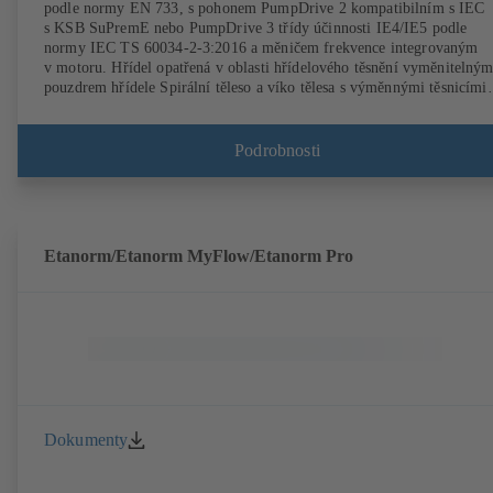
podle normy EN 733, s pohonem PumpDrive 2 kompatibilním s IEC
s KSB SuPremE nebo PumpDrive 3 třídy účinnosti IE4/IE5 podle
normy IEC TS 60034-2-3:2016 a měničem frekvence integrovaným
v motoru. Hřídel opatřená v oblasti hřídelového těsnění vyměnitelný
pouzdrem hřídele Spirální těleso a víko tělesa s výměnnými těsnicími
kruhy. Spirální těleso s odlitými patkami čerpadla u provedení B, C a 
Upevňovací body vyhovují IEC 60072, rozměry pláště podle
DIN V 42673 (07-2011). K dostání v provedení ATEX. Daleko před
Podrobnosti
požadavky na účinnost směrnic ErP.
Etanorm/Etanorm MyFlow/Etanorm Pro
Dokumenty