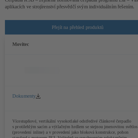
aplikacích ve strojírenství přesvědčí svým individuálním řešením.
Přejít na přehled produktů
Movitec
Dokumenty
Vícestupňové, vertikální vysokotlaké odstředivé článkové čerpadlo
s protilehlým sacím a výtlačným hrdlem se stejnou jmenovitou světlos
(provedení inline) a v provedení jako bloková konstrukce, pohon
standard s motorem IE3. Volitelně se synchronním reluktančním