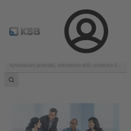
Najít standardní výrobek
BIM a CAD
Nástroje pro d
Přihlášení
Společnost
Kariéra
Rozsah
vyhledávání
Rozsah
vyhledávání