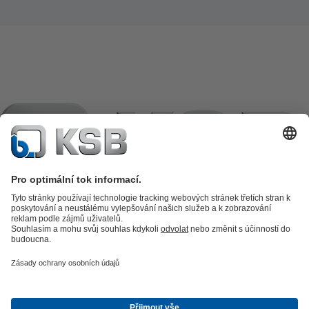
Katalog výrobků
Náhradní díly
Technické služby
Košík
Software
a know-how
Technologie zpracování odpadních vod
Zásobování
vodou
Průmyslová technika
Zásobování teplem a chladem
Energetická
technika