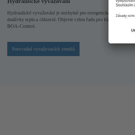
Hydraulické vyvažování
Hydraulické vyvažování je nezbytné pro energetickou účinnost
dodávky tepla a chlazení. Objevte celou řadu pro klasické vyvažo
BOA-Control.
Porovnání vyvažovacích ventilů