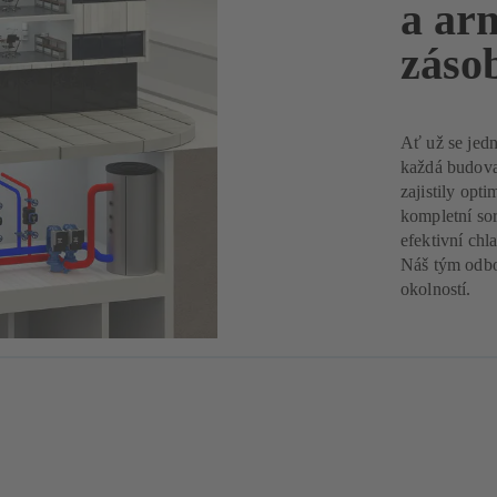
a ar
záso
Ať už se jed
každá budova
zajistily opt
kompletní so
efektivní chl
Náš tým odbo
okolností.