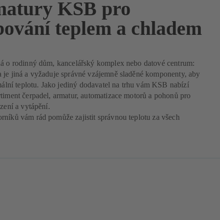
matury KSB pro
bování teplem a chladem
ná o rodinný dům, kancelářský komplex nebo datové centrum:
 je jiná a vyžaduje správné vzájemně sladěné komponenty, aby
imální teplotu. Jako jediný dodavatel na trhu vám KSB nabízí
rtiment čerpadel, armatur, automatizace motorů a pohonů pro
azení a vytápění.
rníků vám rád pomůže zajistit správnou teplotu za všech