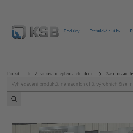
Produkty
Technické služby
P
Najít standardní výrobek
BIM a CAD
Nástroje pro 
Použití
Zásobování teplem a chladem
Zásobování t
Rozsah
vyhledávání
Rozsah
vyhledávání