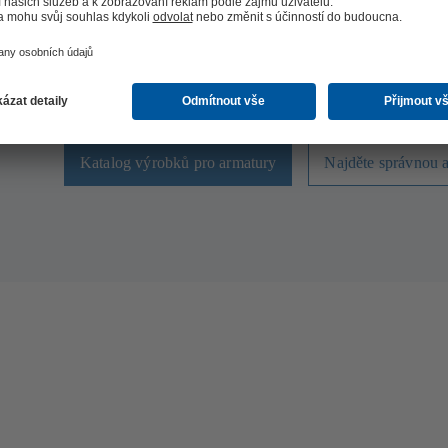
Vysoce kvalitní armatury KSB pro všechny a
vytápění, větrání a klimatizace
Náše porfolio armatur pokrývá všechny aplikace pro techn
vání s
vybavení budov. Ať už se jedná o uzavírací klapky, kulové 
šoupátka nebo kulové kohouty. U KSB určitě najdete ten s
model pro váš projekt.
Katalog výrobků pro armatury
Najděte správnou 