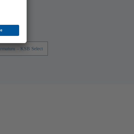
plikace
ická
ventily,
právný
armaturu – KSB Select