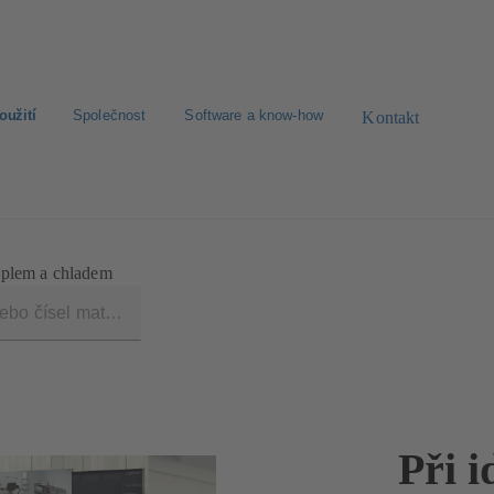
oužití
Společnost
Software a know-how
Kontakt
dimenzování
Zprávy
eplem a chladem
Při i