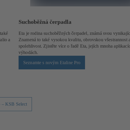
Suchoběžná čerpadla
 také
Eta je rodina suchoběžných čerpadel, známá svou vynikající
alio a
Znamená to také vysokou kvalitu, obrovskou všestrannost 
spolehlivost. Zjistěte více o řadě Eta, jejích mnoha aplikací
výhodách.
Seznamte s novým Etaline Pro
o – KSB Select