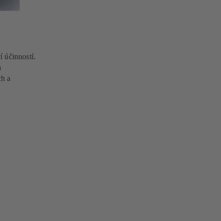
 účinností.
a
ch a