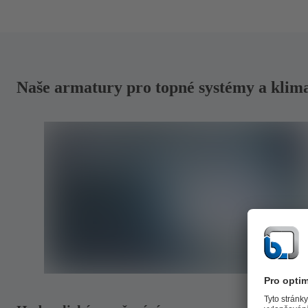
Naše armatury pro topné systémy a klima