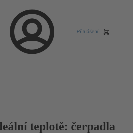
Přihlášení
Košík
deální teplotě: čerpadla