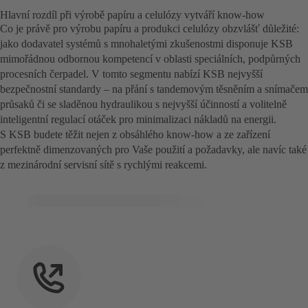
Hlavní rozdíl při výrobě papíru a celulózy vytváří know-how
Co je právě pro výrobu papíru a produkci celulózy obzvlášť důležité:
jako dodavatel systémů s mnohaletými zkušenostmi disponuje KSB
mimořádnou odbornou kompetencí v oblasti speciálních, podpůrných
procesních čerpadel. V tomto segmentu nabízí KSB nejvyšší
bezpečnostní standardy – na přání s tandemovým těsněním a snímačem
průsaků či se sladěnou hydraulikou s nejvyšší účinností a volitelně
inteligentní regulací otáček pro minimalizaci nákladů na energii.
S KSB budete těžit nejen z obsáhlého know-how a ze zařízení
perfektně dimenzovaných pro Vaše použití a požadavky, ale navíc také
z mezinárodní servisní sítě s rychlými reakcemi.