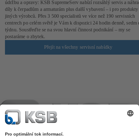
údržbu a opravy: KSB SupremeServ nabízí rozsáhlý servis a náhra
díly k čerpadlům a armaturám plus další vybavení – i pro produkty
jiných výrobců. Přes 3 500 specialistů ve více než 190 servisních
centrech po celém světě je Vám k dispozici 24 hodin denně, sedm 
týdnu. Soustřeďte se na svou hlavní činnost podnikání – my se
postaráme o zbytek.
Přejít na všechny servisní nabídky