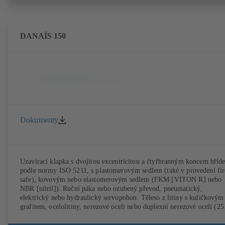
DANAÏS 150
Dokumenty
Uzavírací klapka s dvojitou excentricitou a čtyřhranným koncem hříde
podle normy ISO 5211, s plastomerovým sedlem (také v provedení fir
safe), kovovým nebo elastomerovým sedlem (FKM [VITON R] nebo
NBR [nitril]). Ruční páka nebo ozubený převod, pneumatický,
elektrický nebo hydraulický servopohon. Těleso z litiny s kuličkovým
grafitem, ocelolitiny, nerezové oceli nebo duplexní nerezové oceli (25
SMO). Těleso s mezikruhovým prostorem (T1), těleso se závitovými
přírubovými oky (T4), T4 pro jednostrannou demontáž a použití jako