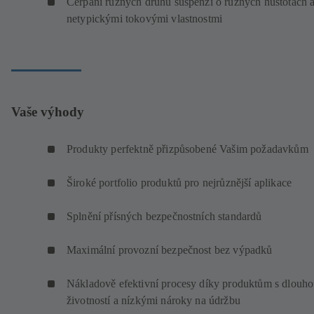
Čerpání různých druhů suspenzí o různých hustotách a
netypickými tokovými vlastnostmi
Vaše výhody
Produkty perfektně přizpůsobené Vašim požadavkům
Široké portfolio produktů pro nejrůznější aplikace
Splnění přísných bezpečnostních standardů
Maximální provozní bezpečnost bez výpadků
Nákladově efektivní procesy díky produktům s dlouh
životností a nízkými nároky na údržbu