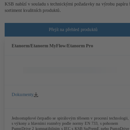
KSB nabízí v souladu s technickými požadavky na výrobu papíru 
sortiment kvalitních produktů.
Přejít na přehled produktů
Etanorm/Etanorm MyFlow/Etanorm Pro
Dokumenty
Jednostupňové čerpadlo se spirálovým tělesem v procesní technologii,
s výkony a hlavními rozměry podle normy EN 733, s pohonem
PumpDrive 2 kompatibilním s IEC s KSB SuPremE nebo PumpDrive