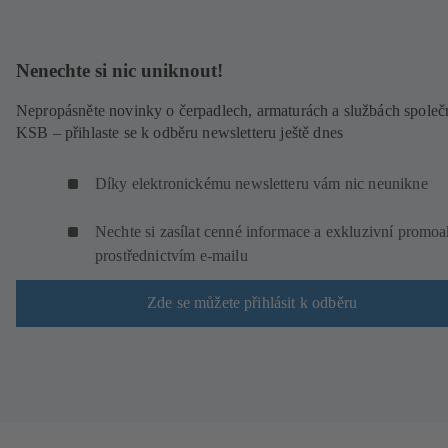
Nenechte si nic uniknout!
Nepropásněte novinky o čerpadlech, armaturách a službách společ
KSB – přihlaste se k odběru newsletteru ještě dnes
Díky elektronickému newsletteru vám nic neunikne
Nechte si zasílat cenné informace a exkluzivní promo
prostřednictvím e-mailu
Zde se můžete přihlásit k odběru