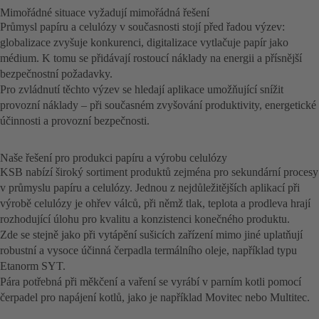
Mimořádné situace vyžadují mimořádná řešení
Průmysl papíru a celulózy v současnosti stojí před řadou výzev:
globalizace zvyšuje konkurenci, digitalizace vytlačuje papír jako
médium. K tomu se přidávají rostoucí náklady na energii a přísnější
bezpečnostní požadavky.
Pro zvládnutí těchto výzev se hledají aplikace umožňující snížit
provozní náklady – při současném zvyšování produktivity, energetické
účinnosti a provozní bezpečnosti.
Naše řešení pro produkci papíru a výrobu celulózy
KSB nabízí široký sortiment produktů zejména pro sekundární procesy
v průmyslu papíru a celulózy. Jednou z nejdůležitějších aplikací při
výrobě celulózy je ohřev válců, při němž tlak, teplota a prodleva hrají
rozhodující úlohu pro kvalitu a konzistenci konečného produktu.
Zde se stejně jako při vytápění sušicích zařízení mimo jiné uplatňují
robustní a vysoce účinná čerpadla termálního oleje, například typu
Etanorm SYT.
Pára potřebná při měkčení a vaření se vyrábí v parním kotli pomocí
čerpadel pro napájení kotlů, jako je například Movitec nebo Multitec.