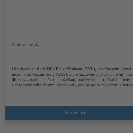
Dokumenty
Uzavírací ventil dle DIN/EN s přírubami (ZXL), navařovacími konci
nebo navařovacími hrdly (ZXS), s provazcovou ucpávkou, rovný horn
díl, s uzavírací nebo škrticí kuželkou, otáčivé vřeteno, těsnicí plochy
z chromové nebo chromniklové oceli, odolné proti opotřebení a koroz
Podrobnosti