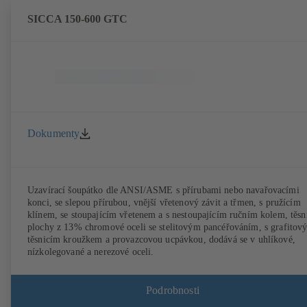
SICCA 150-600 GTC
Dokumenty
Uzavírací šoupátko dle ANSI/ASME s přírubami nebo navařovacími
konci, se slepou přírubou, vnější vřetenový závit a třmen, s pružícím
klínem, se stoupajícím vřetenem a s nestoupajícím ručním kolem, těsn
plochy z 13% chromové oceli se stelitovým pancéřováním, s grafitov
těsnicím kroužkem a provazcovou ucpávkou, dodává se v uhlíkové,
nízkolegované a nerezové oceli.
Podrobnosti