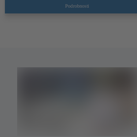
koncová armatura s protipřírubou. Připojení podle EN, ASME nebo J
Podrobnosti
Kontrola a certifikace žáruvzdornosti podle API 607. Emisní vlastnost
přezkoušeny a certifikovány dle normy EN ISO 15848-1. Provedení
ATEX podle směrnice 2014/34/EU.