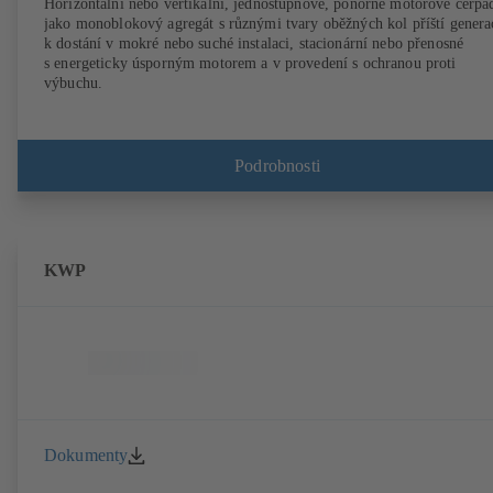
Horizontální nebo vertikální, jednostupňové, ponorné motorové čerpa
jako monoblokový agregát s různými tvary oběžných kol příští genera
k dostání v mokré nebo suché instalaci, stacionární nebo přenosné
s energeticky úsporným motorem a v provedení s ochranou proti
výbuchu.
Podrobnosti
KWP
Dokumenty