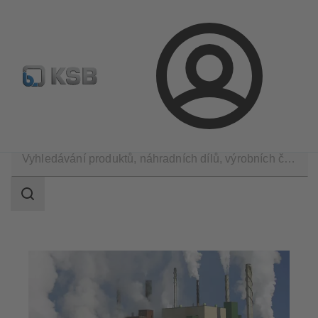
Najít standardní výrobek
BIM a CAD
Nástroje pro d
Přihlášení
Použití
Průmyslová technika
Průmysl papíru a celulózy
Rozsah
vyhledávání
Rozsah
vyhledávání