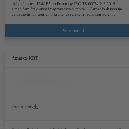
třídy účinnosti IE4/IE5 podle normy IEC TS 60034-2-3:2016
a měničem frekvence integrovaným v motoru. Čerpadlo disponuje
vyměnitelnými těsnicími kruhy, uzavřeným radiálním kolem
s prostorově zakřivenými lopatkami, jednoduchými a dvojitými
mechanickými ucpávkami dle EN 12756, hřídelí s výměnným
ochranným pouzdrem v oblasti hřídelového těsnění. Procesní technolo
Podrobnosti
umožňuje demontáž spojky, ložiskových kozlíků a oběžného kola, ani
by bylo nutné odpojit těleso čerpadla od potrubí. Upevňovací body
vyhovují IEC 60072, rozměry pláště podle DIN V 42673 (07-2011).
K dostání v provedení ATEX. Daleko před požadavky na účinnost
směrnic ErP.
Amarex KRT
Dokumenty