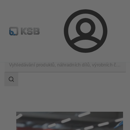
Najít standardní výrobek
BIM a CAD
Nástroje pro d
Přihlášení
Produkty
Rozsah
vyhledávání
Rozsah
vyhledávání