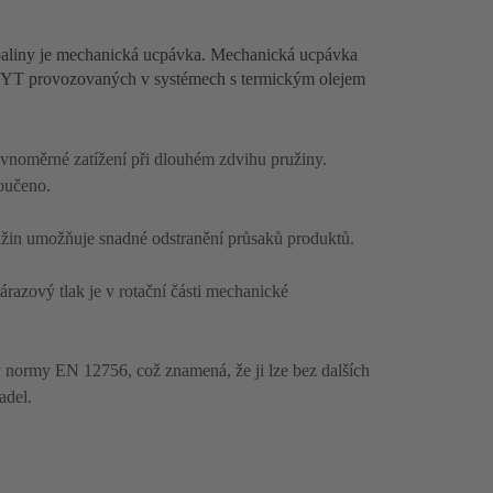
paliny je mechanická ucpávka. Mechanická ucpávka
 SYT provozovaných v systémech s termickým olejem
ovnoměrné zatížení při dlouhém zdvihu pružiny.
oučeno.
užin umožňuje snadné odstranění průsaků produktů.
 nárazový tlak je v rotační části mechanické
normy EN 12756, což znamená, že ji lze bez dalších
adel.