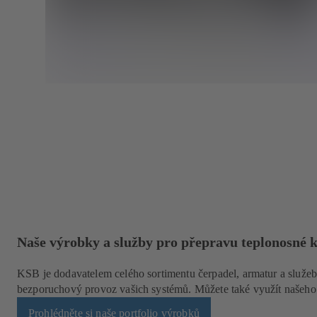
Naše výrobky a služby pro přepravu teplonosné 
KSB je dodavatelem celého sortimentu čerpadel, armatur a služeb
bezporuchový provoz vašich systémů. Můžete také využít našeho š
Prohlédněte si naše portfolio výrobků