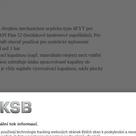
 dvojitou mechanickou ucpávku typu 4EYT pro
PI Plan 52 (beztlakové tandemové uspořádání). Pro
í měl obecně používat pro syntetické teplonosné
í než 1 bar.
cí kapalinou (např. minerálním olejem) mezi vnitřní
ou zabraňuje úniku zpracovávané kapaliny do
or je vždy naplněn vyrovnávací kapalinou, takže plochy