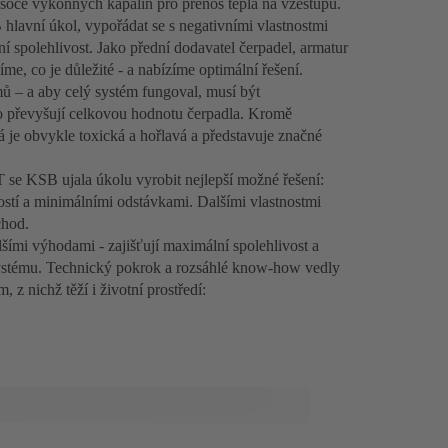
soce výkonných kapalin pro přenos tepla na vzestupu.
hlavní úkol, vypořádat se s negativními vlastnostmi
ní spolehlivost. Jako přední dodavatel čerpadel, armatur
íme, co je důležité - a nabízíme optimální řešení.
mů – a aby celý systém fungoval, musí být
o převyšují celkovou hodnotu čerpadla. Kromě
á je obvykle toxická a hořlavá a představuje značné
se KSB ujala úkolu vyrobit nejlepší možné řešení:
stí a minimálními odstávkami. Dalšími vlastnostmi
chod.
šími výhodami - zajišťují maximální spolehlivost a
systému. Technický pokrok a rozsáhlé know-how vedly
z nichž těží i životní prostředí: