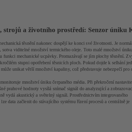
 strojů a životního prostředí: Senzor úniku
mechanická těsnění nakonec dospějí ke konci své životnosti. Je normál
, sotva viditelné množství termického oleje. Toto malé množství úniku
u funkci mechanické ucpávky. Promazávají se jím plochy těsnění. Z
kročilém stupni opotřebení těsnicích ploch. Pokud dojde k selhání je
může unikat větší množství kapaliny, což představuje nebezpečí pro 
onitoruje množství úniku čerpaného média. Při překročení nastavite
né prahové hodnoty vysílá snímač signál do analyzující a zobrazovac
dně vydá akustický a světelný signál. Prostřednictvím integrovaného
lze data začlenit do stávajícího systému řízení procesů a centrálně je