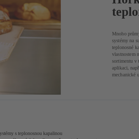
tepl
Mnoho průmys
systémy na s
teplonosné k
vlastnostem n
sortimentu v 
aplikaci, na
mechanické u
stémy s teplonosnou kapalinou