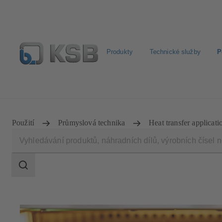
Produkty
Technické služby
P
Najít standardní výrobek
BIM a CAD
Nástroje pro 
Použití
Průmyslová technika
Heat transfer applicati
Rozsah
vyhledávání
Rozsah
vyhledávání