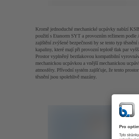
Kromě jednoduché mechanické ucpávky nabízí KSB
použití s Etanorm SYT a provozním režimem podle A
zajištění zvýšené bezpečnosti by se tento typ těsněn
kapaliny, které mají při provozní teplotě tlak par vyšš
Prostor vyplněný beztlakovou kompatibilní vyrovnáva
mechanickou ucpávkou a vnější mechanickou ucpávk
atmosféry. Přívodní systém zajišťuje, že tento prost
těsnění jsou spolehlivě mazány.