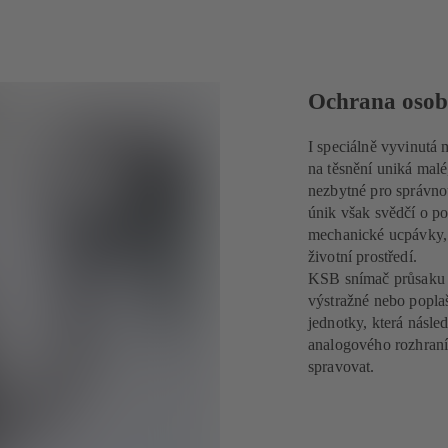
Ochrana osob,
I speciálně vyvinutá 
na těsnění uniká malé
nezbytné pro správno
únik však svědčí o po
mechanické ucpávky, 
životní prostředí.
KSB snímač průsaku m
výstražné nebo poplaš
jednotky, která násle
analogového rozhraní 
spravovat.