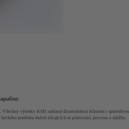
kapaliny
. Všechny výrobky KSB nabízejí dlouhodobou účinnost i spolehlivost
irokého portfolia služeb týkajících se plánování, provozu a údržby.