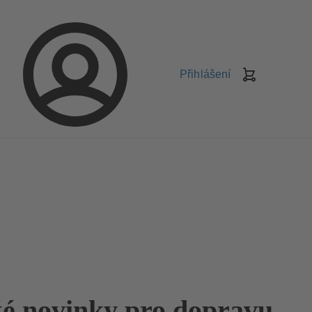
Přihlášení
Košík
é novinky pro dopravu