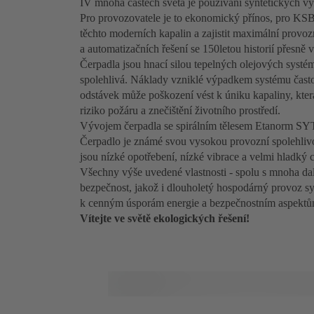
I
V mnoha částech světa je používání syntetických vy
Pro provozovatele je to ekonomický přínos, pro KSB 
těchto moderních kapalin a zajistit maximální provoz
a automatizačních řešení se 150letou historií přesně v
Čerpadla jsou hnací silou tepelných olejových systé
spolehlivá. Náklady vzniklé výpadkem systému čast
odstávek může poškození vést k úniku kapaliny, kter
riziko požáru a znečištění životního prostředí.
Vývojem čerpadla se spirálním tělesem Etanorm SYT 
Čerpadlo je známé svou vysokou provozní spolehlivo
jsou nízké opotřebení, nízké vibrace a velmi hladký 
Všechny výše uvedené vlastnosti - spolu s mnoha dal
bezpečnost, jakož i dlouholetý hospodárný provoz 
k cenným úsporám energie a bezpečnostním aspektům, 
Vítejte ve světě ekologických řešení!