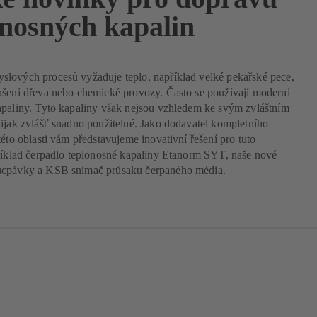
onosných kapalin
lových procesů vyžaduje teplo, například velké pekařské pece,
ušení dřeva nebo chemické provozy. Často se používají moderní
apaliny. Tyto kapaliny však nejsou vzhledem ke svým zvláštním
ijak zvlášť snadno použitelné. Jako dodavatel kompletního
této oblasti vám představujeme inovativní řešení pro tuto
příklad čerpadlo teplonosné kapaliny Etanorm SYT, naše nové
cpávky a KSB snímač průsaku čerpaného média.