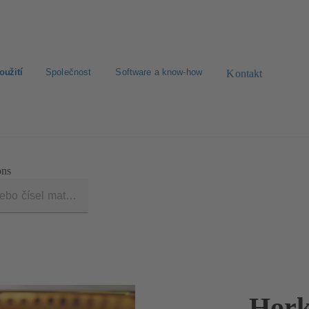
oužití
Společnost
Software a know-how
Kontakt
dimenzování
Zprávy
ons
Hork