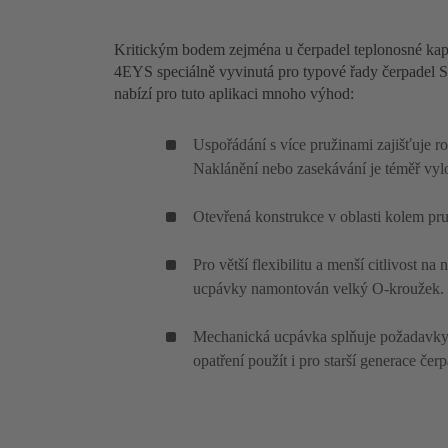
Kritickým bodem zejména u čerpadel teplonosné ka
4EYS speciálně vyvinutá pro typové řady čerpadel
nabízí pro tuto aplikaci mnoho výhod:
Uspořádání s více pružinami zajišťuje r
Naklánění nebo zasekávání je téměř vyl
Otevřená konstrukce v oblasti kolem pr
Pro větší flexibilitu a menší citlivost na
ucpávky namontován velký O-kroužek.
Mechanická ucpávka splňuje požadavky 
opatření použít i pro starší generace čerp