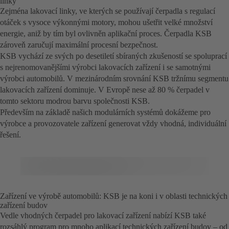
linky
Zejména lakovací linky, ve kterých se používají čerpadla s regulací
otáček s vysoce výkonnými motory, mohou ušetřit velké množství
energie, aniž by tím byl ovlivněn aplikační proces. Čerpadla KSB
zároveň zaručují maximální procesní bezpečnost.
KSB vychází ze svých po desetiletí sbíraných zkušeností se spoluprací
s nejrenomovanějšími výrobci lakovacích zařízení i se samotnými
výrobci automobilů. V mezinárodním srovnání KSB tržnímu segmentu
lakovacích zařízení dominuje. V Evropě nese až 80 % čerpadel v
tomto sektoru modrou barvu společnosti KSB.
Především na základě našich modulárních systémů dokážeme pro
výrobce a provozovatele zařízení generovat vždy vhodná, individuální
řešení.
Zařízení ve výrobě automobilů: KSB je na koni i v oblasti technických
zařízení budov
Vedle vhodných čerpadel pro lakovací zařízení nabízí KSB také
rozsáhlý program pro mnoho aplikací technických zařízení budov – od