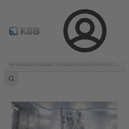
Najít standardní výrobek
BIM a CAD
Nástroje pro d
Přihlášení
Použití
Průmyslová technika
Automobilový průmysl
Rozsah
vyhledávání
Rozsah
vyhledávání