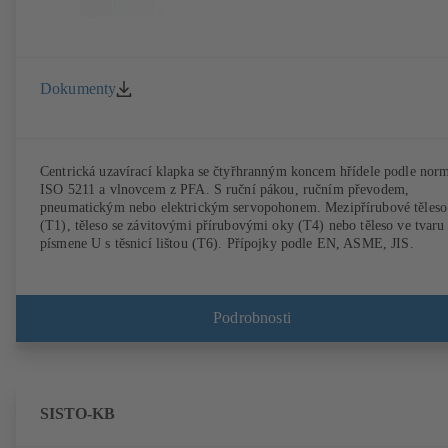
Dokumenty
Centrická uzavírací klapka se čtyřhranným koncem hřídele podle nor
ISO 5211 a vlnovcem z PFA. S ruční pákou, ručním převodem,
pneumatickým nebo elektrickým servopohonem. Mezipřírubové těleso
(T1), těleso se závitovými přírubovými oky (T4) nebo těleso ve tvaru
písmene U s těsnicí lištou (T6). Přípojky podle EN, ASME, JIS.
Podrobnosti
SISTO-KB