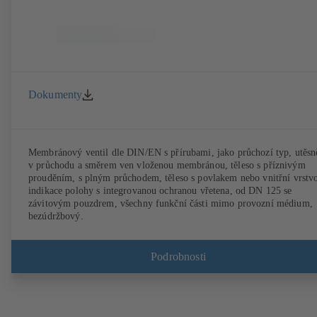
Dokumenty
Membránový ventil dle DIN/EN s přírubami, jako průchozí typ, utěsn
v průchodu a směrem ven vloženou membránou, těleso s příznivým
prouděním, s plným průchodem, těleso s povlakem nebo vnitřní vrstv
indikace polohy s integrovanou ochranou vřetena, od DN 125 se
závitovým pouzdrem, všechny funkční části mimo provozní médium,
bezúdržbový.
Podrobnosti