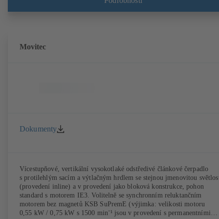
Podrobnosti
požadavky na účinnost směrnic ErP.
Movitec
Dokumenty
Vícestupňové, vertikální vysokotlaké odstředivé článkové čerpadlo
s protilehlým sacím a výtlačným hrdlem se stejnou jmenovitou světlos
(provedení inline) a v provedení jako bloková konstrukce, pohon
standard s motorem IE3. Volitelně se synchronním reluktančním
motorem bez magnetů KSB SuPremE (výjimka: velikosti motoru
0,55 kW / 0,75 kW s 1500 min⁻¹ jsou v provedení s permanentními