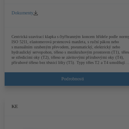
Dokumenty
Centrická uzavírací klapka s čtyřhranným koncem hřídele podle norm
ISO 5211, elastomerová prstencová manžeta, s ruční pákou nebo
s manuálním ozubeným převodem, pneumatický, elektrický nebo
hydraulický servopohon, těleso s mezikruhovým prostorem (T1), těle
se středicími oky (T2), těleso se závitovými přírubovými oky (T4),
přírubové těleso bez těsnicí lišty (T5). Typy těles T2 a T4 umožňují
jednostrannou demontáž za armaturou a montáž jako koncová armatur
s protipřírubou. Přípojky podle EN, ASME, JIS.
Podrobnosti
KE