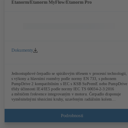
Etanorm/Etanorm MyFlow/Etanorm Pro
Dokumenty
Jednostupňové čerpadlo se spirálovým tělesem v procesní technologii,
s výkony a hlavními rozměry podle normy EN 733, s pohonem
PumpDrive 2 kompatibilním s IEC s KSB SuPremE nebo PumpDrive
třídy účinnosti IE4/IE5 podle normy IEC TS 60034-2-3:2016
a měničem frekvence integrovaným v motoru. Čerpadlo disponuje
vyměnitelnými těsnicími kruhy, uzavřeným radiálním kolem
s prostorově zakřivenými lopatkami, jednoduchými a dvojitými
mechanickými ucpávkami dle EN 12756, hřídelí s výměnným
ochranným pouzdrem v oblasti hřídelového těsnění. Procesní technolo
Podrobnosti
umožňuje demontáž spojky, ložiskových kozlíků a oběžného kola, ani
by bylo nutné odpojit těleso čerpadla od potrubí. Upevňovací body