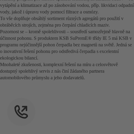
vytápění a klimatizace až po zásobování vodou, příp. likvidaci odpadní
vody, jakož i úpravu vody pomocí filtrace a osmózy.
To vše doplňuje obsáhlý sortiment různých agregátů pro použití v
obráběcích strojích, zejména pro čerpání chladicích maziv.
Pozornost se – kromě spolehlivosti – soustředí samozřejmě hlavně na
účinnost pohonu. S produktem KSB SuPremE® třídy IE 5 má KSB v
programu nejúčinnější pohon čerpadla bez magnetů na světě. Jedná se
o inovativní řešení pohonu pro odstředivá čerpadla s excelentní
ekologickou bilancí.
Mnohaleté zkušenosti, komplexní řešení na míru a celosvětově
dostupný spolehlivý servis z nás činí žádaného partnera
automobilového průmyslu a jeho dodavatelů.