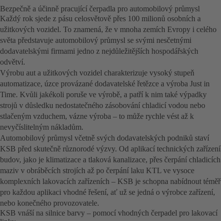
Bezpečně a účinně pracující čerpadla pro automobilový průmysl
Každý rok sjede z pásu celosvětově přes 100 milionů osobních a
užitkových vozidel. To znamená, že v mnoha zemích Evropy i celého
světa představuje automobilový průmysl se svými nesčetnými
dodavatelskými firmami jedno z nejdůležitějších hospodářských
odvětví.
Výrobu aut a užitkových vozidel charakterizuje vysoký stupeň
automatizace, úzce provázané dodavatelské řetězce a výroba Just in
Time. Kvůli jakékoli poruše ve výrobě, a patří k nim také výpadky
strojů v důsledku nedostatečného zásobování chladicí vodou nebo
stlačeným vzduchem, vázne výroba – to může rychle vést až k
nevyčíslitelným nákladům.
Automobilový průmysl včetně svých dodavatelských podniků staví
KSB před skutečně různorodé výzvy. Od aplikací technických zařízení
budov, jako je klimatizace a tlaková kanalizace, přes čerpání chladicích
maziv v obráběcích strojích až po čerpání laku KTL ve vysoce
komplexních lakovacích zařízeních – KSB je schopna nabídnout téměř
pro každou aplikaci vhodné řešení, ať už se jedná o výrobce zařízení,
nebo konečného provozovatele.
KSB vnáší na silnice barvy – pomocí vhodných čerpadel pro lakovací