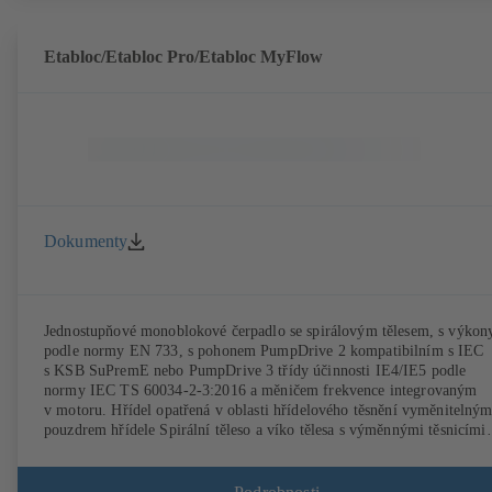
vyhovují IEC 60072, rozměry pláště podle DIN V 42673 (07-2011).
K dostání v provedení ATEX. Daleko před požadavky na účinnost
směrnic ErP.
Etabloc/Etabloc Pro/Etabloc MyFlow
Dokumenty
Jednostupňové monoblokové čerpadlo se spirálovým tělesem, s výkon
podle normy EN 733, s pohonem PumpDrive 2 kompatibilním s IEC
s KSB SuPremE nebo PumpDrive 3 třídy účinnosti IE4/IE5 podle
normy IEC TS 60034-2-3:2016 a měničem frekvence integrovaným
v motoru. Hřídel opatřená v oblasti hřídelového těsnění vyměnitelný
pouzdrem hřídele Spirální těleso a víko tělesa s výměnnými těsnicími
kruhy. Spirální těleso s odlitými patkami čerpadla u provedení B, C a 
Upevňovací body vyhovují IEC 60072, rozměry pláště podle
DIN V 42673 (07-2011). K dostání v provedení ATEX. Daleko před