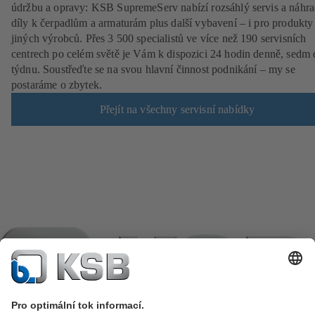
údržbu a opravy: KSB SupremeServ nabízí rozsáhlý servis a náhra
díly k čerpadlům a armaturám plus další vybavení – i pro produkty
jiných výrobců. Přes 3 500 specialistů ve více než 190 servisních
centrech po celém světě je Vám k dispozici 24 hodin denně, sedm 
týdnu. Soustřeďte se na svou hlavní činnost podnikání – my se
postaráme o zbytek.
Přejít na všechny servisní nabídky