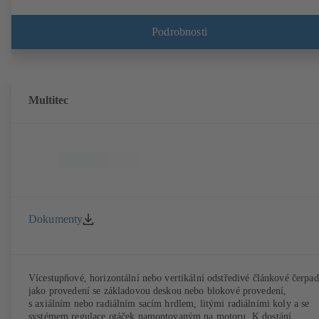
magnety), třídy účinnosti IE4/IE5 podle IEC TS 60034-30-2: 2016, p
provoz se systémem regulace otáček typu KSB PumpDrive 2 nebo
KSB PumpDrive 2 Eco bez snímače polohy rotoru. Upevňovací body
Podrobnosti
vyhovují EN 50347, rozměry pláště podle DIN V 42673 (07-2011).
K dostání v provedení ATEX.
Multitec
Dokumenty
Vícestupňové, horizontální nebo vertikální odstředivé článkové čerpad
jako provedení se základovou deskou nebo blokové provedení,
s axiálním nebo radiálním sacím hrdlem, litými radiálními koly a se
systémem regulace otáček namontovaným na motoru. K dostání