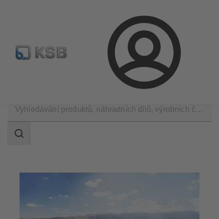
Najít standardní výrobek
BIM a CAD
Nástroje pro d
Přihlášení
Použití
Hornictví
Rozsah
vyhledávání
Rozsah
vyhledávání