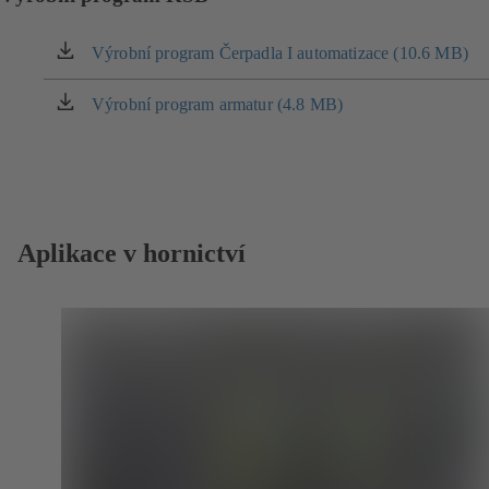
Výrobní program Čerpadla I automatizace (10.6 MB)
(otevírá
se
v
Výrobní program armatur (4.8 MB)
(otevírá
nové
se
záložce)
v
nové
záložce)
Aplikace v hornictví