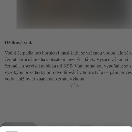
Užitková voda
Vodní čerpadla pro hornictví musí šetřit se vzácnou vodou, ale zár
čerpat náročná média s obsahem pevných látek. Vysoce výkonná
čerpadla a servisní nabídka od KSB Vám pomohou vypořádat se s
vysokými požadavky při odvodňování v hornictví a čerpání proces
vody, aniž by to znamenalo ztrátu výkonu.
Více