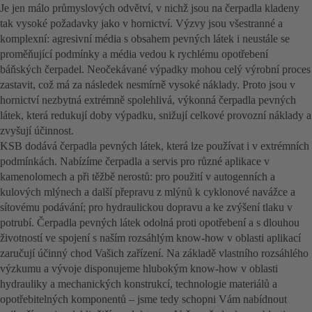
Je jen málo průmyslových odvětví, v nichž jsou na čerpadla kladeny
tak vysoké požadavky jako v hornictví. Výzvy jsou všestranné a
komplexní: agresivní média s obsahem pevných látek i neustále se
proměňující podmínky a média vedou k rychlému opotřebení
báňských čerpadel. Neočekávané výpadky mohou celý výrobní proces
zastavit, což má za následek nesmírně vysoké náklady. Proto jsou v
hornictví nezbytná extrémně spolehlivá, výkonná čerpadla pevných
látek, která redukují doby výpadku, snižují celkové provozní náklady a
zvyšují účinnost.
KSB dodává čerpadla pevných látek, která lze používat i v extrémních
podmínkách. Nabízíme čerpadla a servis pro různé aplikace v
kamenolomech a při těžbě nerostů: pro použití v autogenních a
kulových mlýnech a další přepravu z mlýnů k cyklonové navážce a
sítovému podávání; pro hydraulickou dopravu a ke zvýšení tlaku v
potrubí. Čerpadla pevných látek odolná proti opotřebení a s dlouhou
životností ve spojení s naším rozsáhlým know-how v oblasti aplikací
zaručují účinný chod Vašich zařízení. Na základě vlastního rozsáhlého
výzkumu a vývoje disponujeme hlubokým know-how v oblasti
hydrauliky a mechanických konstrukcí, technologie materiálů a
opotřebitelných komponentů – jsme tedy schopni Vám nabídnout