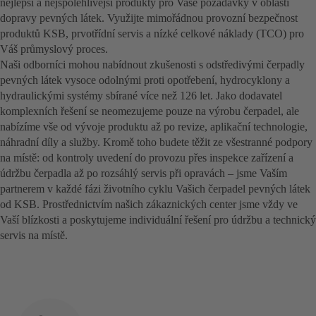
nejlepší a nejspolehlivější produkty pro Vaše požadavky v oblasti
dopravy pevných látek. Využijte mimořádnou provozní bezpečnost
produktů KSB, prvotřídní servis a nízké celkové náklady (TCO) pro
Váš průmyslový proces.
Naši odborníci mohou nabídnout zkušenosti s odstředivými čerpadly
pevných látek vysoce odolnými proti opotřebení, hydrocyklony a
hydraulickými systémy sbírané více než 126 let. Jako dodavatel
komplexních řešení se neomezujeme pouze na výrobu čerpadel, ale
nabízíme vše od vývoje produktu až po revize, aplikační technologie,
náhradní díly a služby. Kromě toho budete těžit ze všestranné podpory
na místě: od kontroly uvedení do provozu přes inspekce zařízení a
údržbu čerpadla až po rozsáhlý servis při opravách – jsme Vaším
partnerem v každé fázi životního cyklu Vašich čerpadel pevných látek
od KSB. Prostřednictvím našich zákaznických center jsme vždy ve
Vaší blízkosti a poskytujeme individuální řešení pro údržbu a technický
servis na místě.