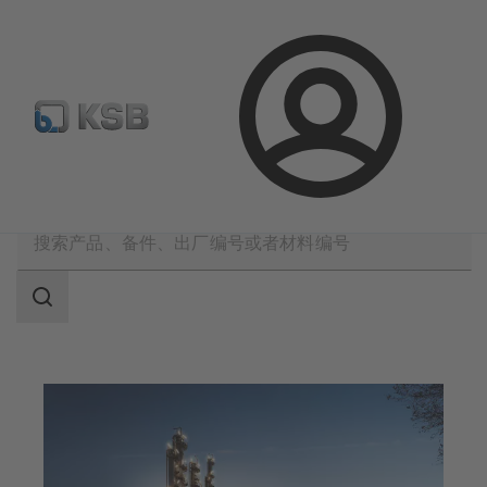
备件搜索
产品选型
登
录
应用
化学品生产
搜
索
范
围
搜
索
范
围