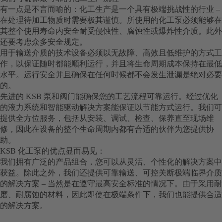
有一点是不言而喻的：化工生产是一个具有极端挑战性的行业 –
在处理待加工物质时需要极其谨慎。所使用的化工泵必须能够在
其整个使用寿命内安全耐受侵蚀性、腐蚀性或爆炸性介质。此外
还要考虑众多安全规定。
用于输送介质的技术设备必须以无故障、高效且低维护的方式工
作，以保证随时都能顺利运行，并且将生命周期成本保持在最低
水平。运行安全并且确保在任何时候都不会发生泄漏是绝对必要
的。
先进的 KSB 泵和阀门能确保您的工艺流程可靠运行。经过优化
的液力系统和智能驱动解决方案能保证以节能方式运行。我们可
提供全方位服务，包括从安装、调试、检查、保养直至现场维
修，因此在设备的整个生命周期内都有合适的伙伴为您提供协
助。
KSB 化工泵的优点显而易见：
我们拥有广泛的产品组合，您可以从灵活、个性化的解决方案中
获益。除此之外，我们还提供可靠输送、可控关断极端临界介质
的解决方案 – 当然是在遵守最高安全标准的情况下。由于采用耐
磨、耐腐蚀的材料，因此即使在极端条件下，我们也能提供合适
的解决方案。