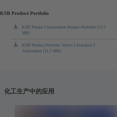
KSB Product Portfolio
KSB Pumps I Automation Product Portfolio (13.1
（在
MB)
新
标
签
KSB Product Portfolio Valves I Actuators I
（在
页
Automation (11.3 MB)
新
中
标
打
签
开）
页
中
打
开）
化工生产中的应用