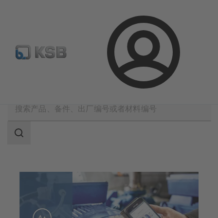
备件搜索
产品选型
登
录
凯士比技术服务
咨询与分析
搜
索
范
围
搜
索
范
围