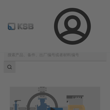
备件搜索
产品选型
登
录
凯士比技术服务
运行
检修管理
搜
索
范
围
搜
索
范
围