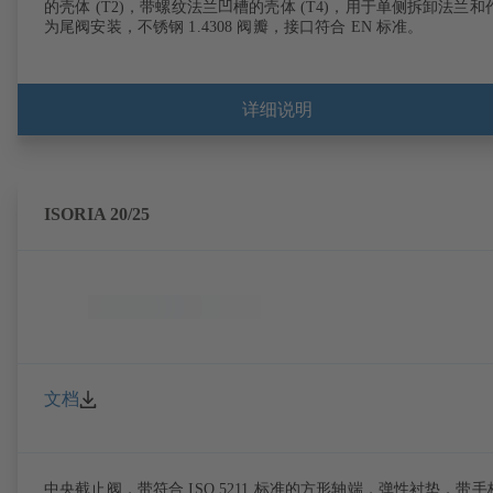
的壳体 (T2)，带螺纹法兰凹槽的壳体 (T4)，用于单侧拆卸法兰和
为尾阀安装，不锈钢 1.4308 阀瓣，接口符合 EN 标准。
详细说明
ISORIA 20/25
文档
中央截止阀，带符合 ISO 5211 标准的方形轴端，弹性衬垫，带手