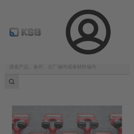
备件搜索
产品选型
登
录
应用
建筑技术
消防
搜
索
范
围
搜
索
范
围