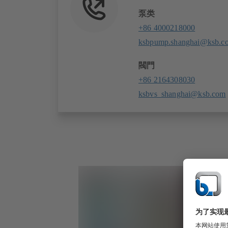
泵类
+86 4000218000
ksbpump.shanghai@ksb.c
閥門
+86 2164308030
ksbvs_shanghai@ksb.com