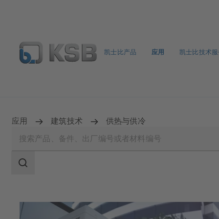
凯士比产品
应用
凯士比技术服
备件搜索
产品选型
应用
建筑技术
供热与供冷
搜
索
范
围
搜
索
范
围