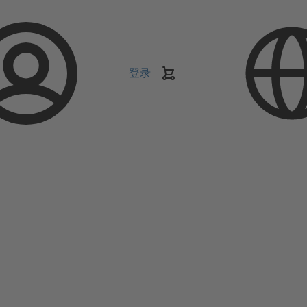
登录
购
物
车