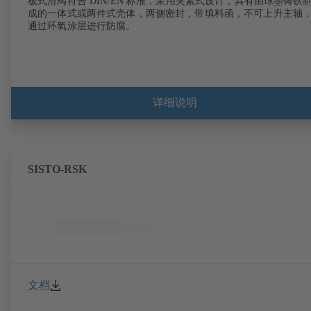
板式滑阀符合 DIN/EN 标准，采用夹紧式设计，具有由球墨铸铁
成的一体式或两件式壳体，两侧密封，带填料函，不可上升主轴
通过环氧涂层进行防腐。
详细说明
SISTO-RSK
文档