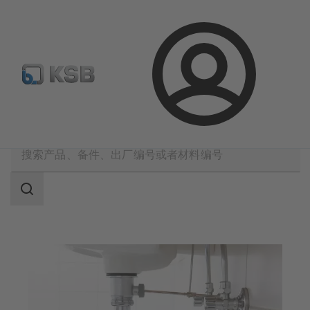
备件搜索
产品选型
登
录
应用
建筑技术
排水
搜
索
范
围
搜
索
范
围