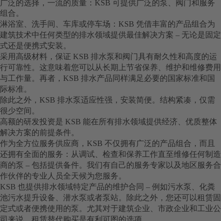
广泛的选择，一流的质量：KSB 可提供广泛的泵、阀门和服务
组合。
淋浴室、洗手间、车库或停车场：KSB 凭借丰富的产品组合为
建筑技术中任何类型的排水领域提供最佳解决方案 – 无论是固定
式还是便携式安装。
采用高级材料，保证 KSB 排水泵和阀门具有耐久性和高度的运
行可靠性。这意味着您可以从长期上节省保养、维护和维修费用
与工作量。再者，KSB 排水产品同样满足必要的国家标准和国
际标准。
除此之外，KSB 排水泵适应性强，安装简便。结构紧凑，仅需
很少空间。
高额的研发投资是 KSB 能在所有排水领域提供经济、优质整体
解决方案的前提条件。
作为全方位服务供应商，KSB 不仅拥有广泛的产品组合，而且
还拥有全面的服务：从调试、检查和保养工作直至维修任何制造
商的泵 – 包括提供备件。我们有自己的服务专家以及地区服务合
作伙伴的专业人员全天候为您服务。
KSB 也提供排水领域特定产品的维护合同 – 例如污水泵、化粪
池污水提升设备、潜水泵或者泵站。除此之外，您还可以租赁固
定式或者便携使用的泵。尤其对于建筑企业、市政企业和工业公
司来说，租赁替代购买是有利可图的选项。