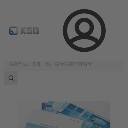
备件搜索
产品选型
登
录
软件与技术知识
技术知识
技术知识手册
搜
索
范
围
搜
索
范
围