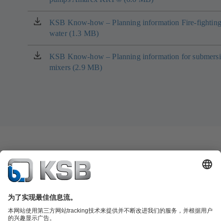
中
标
打
签
KSB Know-how – Planning information Fire-fightin
（在
开）
页
water (1.3 MB)
新
中
标
打
签
KSB Know-how – Planning information for submersi
（在
开）
页
mixers (2.9 MB)
新
中
标
打
签
开）
页
中
打
开）