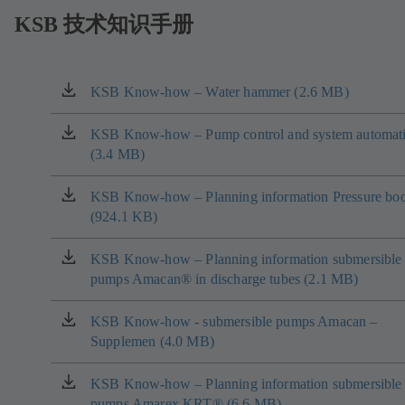
KSB 技术知识手册
KSB Know-how – Water hammer (2.6 MB)
（在
新
标
KSB Know-how – Pump control and system automat
（在
签
(3.4 MB)
新
页
标
中
签
KSB Know-how – Planning information Pressure boo
（在
打
页
(924.1 KB)
新
开）
中
标
打
签
KSB Know-how – Planning information submersible
（在
开）
页
pumps Amacan® in discharge tubes (2.1 MB)
新
中
标
打
签
KSB Know-how - submersible pumps Amacan –
（在
开）
页
Supplemen (4.0 MB)
新
中
标
打
签
KSB Know-how – Planning information submersible
（在
开）
页
pumps Amarex KRT® (6.6 MB)
新