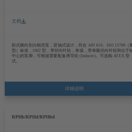
文档
卧式横向剖分蜗壳泵，背抽式设计，符合 API 610、ISO 13709（
型）标准，OH2 型，带径向叶轮，单级，带单吸径向叶轮和位于
中心的泵脚，可根据需要配备诱导轮 (Inducer)。可选购 ATEX 型
式。
详细说明
RPHb/RPHd/RPHbd