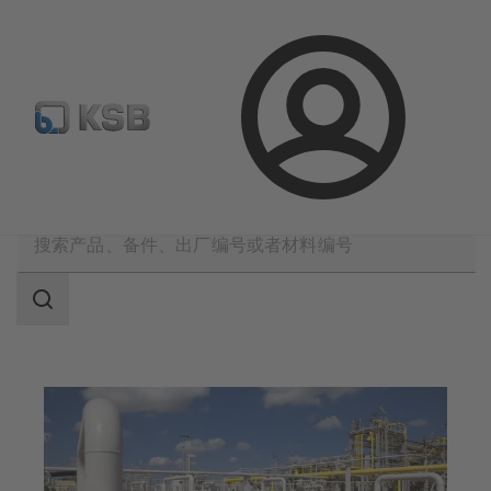
备件搜索
产品选型
登
录
应用
石油和天然气工业
天然气加工
搜
索
范
围
搜
索
范
围