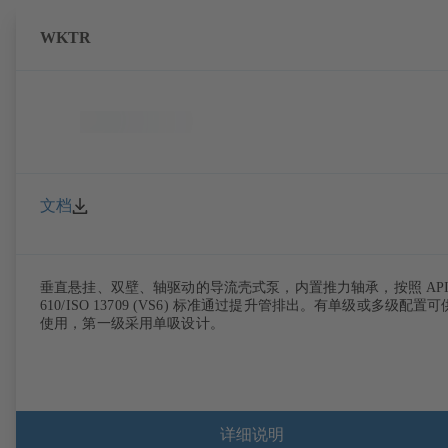
WKTR
文档
垂直悬挂、双壁、轴驱动的导流壳式泵，内置推力轴承，按照 AP
610/ISO 13709 (VS6) 标准通过提升管排出。有单级或多级配置可
使用，第一级采用单吸设计。
详细说明