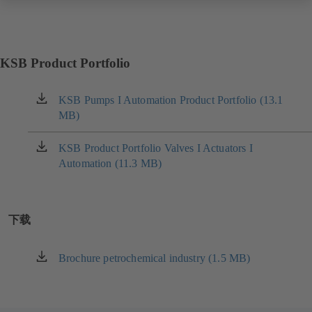
KSB Product Portfolio
KSB Pumps I Automation Product Portfolio (13.1
（在
MB)
新
标
签
KSB Product Portfolio Valves I Actuators I
（在
页
Automation (11.3 MB)
新
中
标
打
签
开）
页
下载
中
打
开）
Brochure petrochemical industry (1.5 MB)
（在
新
标
签