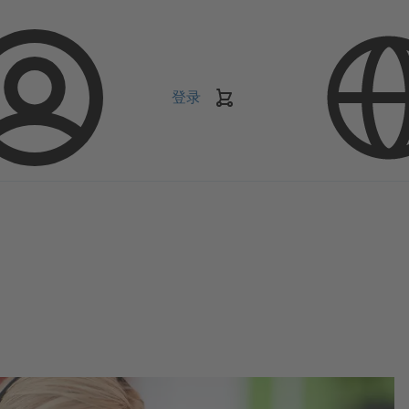
登录
购
物
车