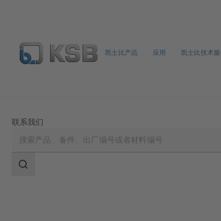
凯士比产品
应用
凯士比技术服
备件搜索
产品选型
联系我们
搜
索
范
围
搜
索
范
围