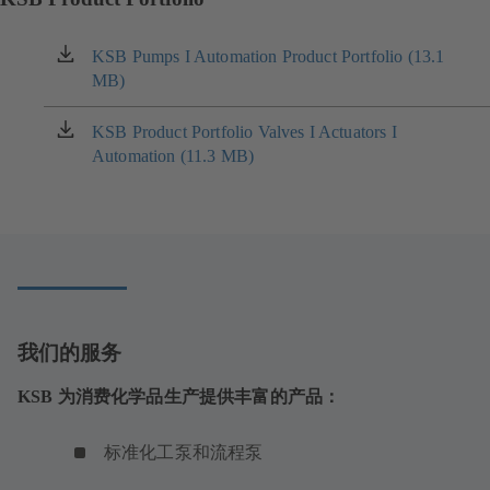
KSB Pumps I Automation Product Portfolio (13.1
（在
MB)
新
标
签
KSB Product Portfolio Valves I Actuators I
（在
页
Automation (11.3 MB)
新
中
标
打
签
开）
页
中
打
开）
我们的服务
KSB 为消费化学品生产提供丰富的产品：
标准化工泵和流程泵