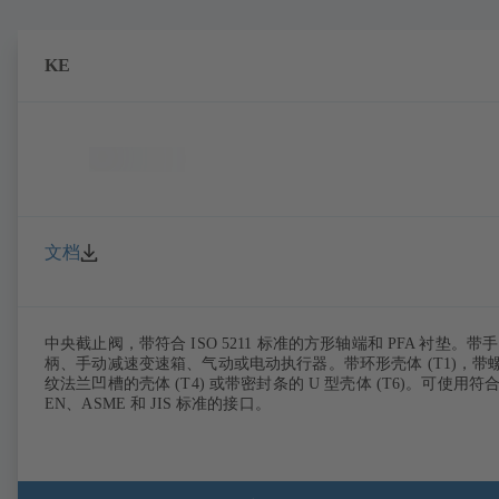
KE
文档
中央截止阀，带符合 ISO 5211 标准的方形轴端和 PFA 衬垫。带手
柄、手动减速变速箱、气动或电动执行器。带环形壳体 (T1)，带
纹法兰凹槽的壳体 (T4) 或带密封条的 U 型壳体 (T6)。可使用符
EN、ASME 和 JIS 标准的接口。