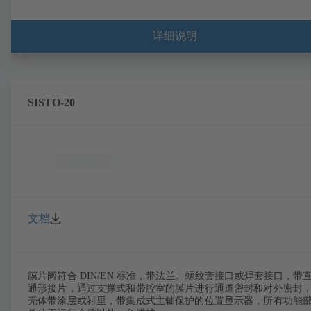
详细说明
SISTO-20
文档
膜片阀符合 DIN/EN 标准，带法兰、螺纹套接口或焊套接口，带
通形接片，通过支撑式和带腔室的膜片进行通道密封和对外密封
壳体带涂层或衬里，带集成式主轴保护的位置显示器，所有功能