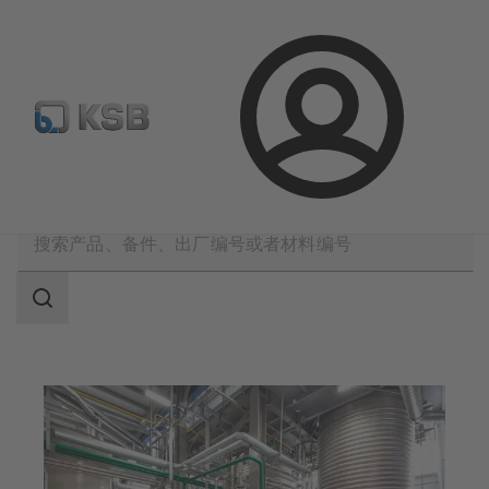
备件搜索
产品选型
登
录
应用
化学品生产
消费品化学品
搜
索
范
围
搜
索
范
围