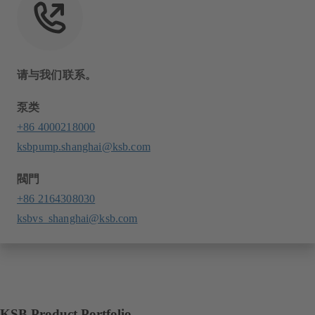
请与我们联系。
泵类
+86 4000218000
ksbpump.shanghai@ksb.com
閥門
+86 2164308030
ksbvs_shanghai@ksb.com
KSB Product Portfolio